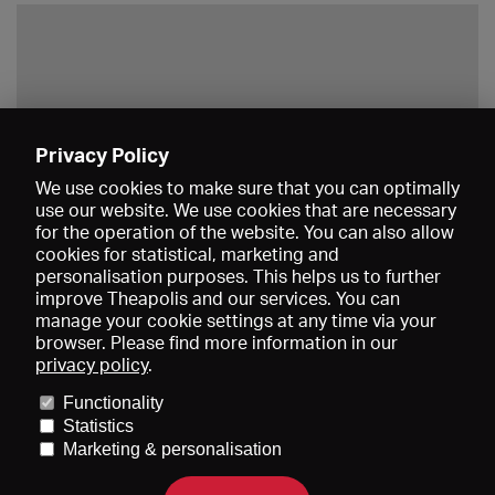
Privacy Policy
Save
We use cookies to make sure that you can optimally
use our website. We use cookies that are necessary
for the operation of the website. You can also allow
cookies for statistical, marketing and
personalisation purposes. This helps us to further
improve Theapolis and our services. You can
manage your cookie settings at any time via your
browser. Please find more information in our
privacy policy
.
Prices and memberships
KIBA
Gagenspiegel
Media data
Functionality
About us
Imprint
Conditions
Privacy
Contact
Help
Statistics
Newsletter
Marketing & personalisation