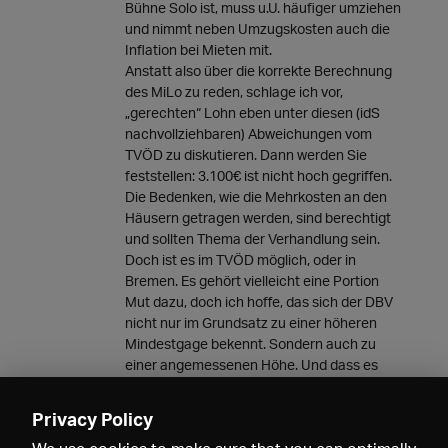
Bühne Solo ist, muss u.U. häufiger umziehen
und nimmt neben Umzugskosten auch die
Inflation bei Mieten mit.
Anstatt also über die korrekte Berechnung
des MiLo zu reden, schlage ich vor,
„gerechten“ Lohn eben unter diesen (idS
nachvollziehbaren) Abweichungen vom
TVÖD zu diskutieren. Dann werden Sie
feststellen: 3.100€ ist nicht hoch gegriffen.
Die Bedenken, wie die Mehrkosten an den
Häusern getragen werden, sind berechtigt
und sollten Thema der Verhandlung sein.
Doch ist es im TVÖD möglich, oder in
Bremen. Es gehört vielleicht eine Portion
Mut dazu, doch ich hoffe, das sich der DBV
nicht nur im Grundsatz zu einer höheren
Mindestgage bekennt. Sondern auch zu
einer angemessenen Höhe. Und dass es
nicht erst in ein paar Jahren soweit sein
kann, sondern soweit hätte sein müssen.
Privacy Policy
27.05.2022 19:00