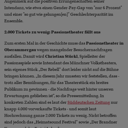
Augenmerk auf die positiven Errungenschaften seiner
Intendanz, wie etwa einen Gender-Pay-Gap von "nur 6 Prozent"
und einer "so gut wie gelungen[en]" Geschlechterparität im
Ensemble.
2.000 Tickets zu wenig: Passionstheater fällt aus
Zum ersten Mal in der Geschichte muss das
Passionstheater in
Oberammergau
wegen mangelnder Besuchernachfragen
ausfallen. Damit wird
Christian Stückl
, Spielleiter der
Passionsspiele sowie Intendant des Münchner Volkstheaters,
sein eigenes Stück „Der Rebell“ dort leider nicht auf die Bühne
bringen können. „In diesem Jahr mussten wir feststellen, dass -
trotz aller Bemühungen, für das Theaterstück ein breites
Publikum zu gewinnen - die Nachfrage weit hinter unseren
Erwartungen geblieben ist“, so die Pressemitteilung. In
konkreten Zahlen sind es laut der
Süddeutschen Zeitung
nur
knapp 4.000 vorverkaufte Tickets - und somit laut
Hochrechnung ganze 2.000 Tickets zu wenig. Nicht betroffen
sind jedoch das „Heimatsound Festival“ sowie „Der Brandner