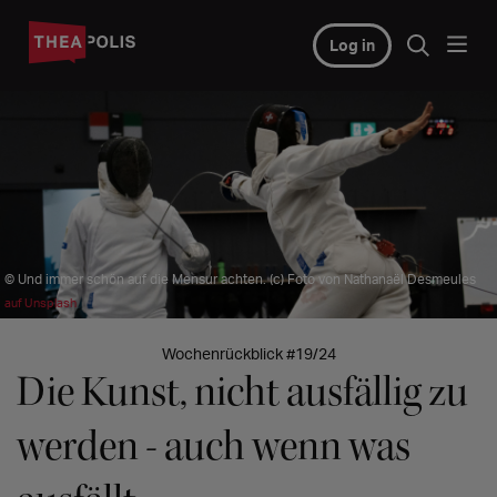
Log in
© Und immer schön auf die Mensur achten. (c) Foto von Nathanaël Desmeules
auf Unsplash
Wochenrückblick #19/24
Die Kunst, nicht ausfällig zu
werden - auch wenn was