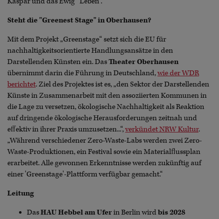
Kaspar und das Ewig´ Leben“.
Steht die "Greenest Stage" in Oberhausen?
Mit dem Projekt „Greenstage“ setzt sich die EU für
nachhaltigkeitsorientierte Handlungsansätze in den
Darstellenden Künsten ein. Das
Theater Oberhausen
übernimmt darin die Führung in Deutschland,
wie der WDR
berichtet
. Ziel des Projektes ist es, „den Sektor der Darstellenden
Künste in Zusammenarbeit mit den assoziierten Kommunen in
die Lage zu versetzen, ökologische Nachhaltigkeit als Reaktion
auf dringende ökologische Herausforderungen zeitnah und
eﬀektiv in ihrer Praxis umzusetzen...“,
verkündet NRW Kultur
.
„Während verschiedener Zero-Waste-Labs werden zwei Zero-
Waste-Produktionen, ein Festival sowie ein Materialﬂussplan
erarbeitet. Alle gewonnen Erkenntnisse werden zukünftig auf
einer 'Greenstage'-Plattform verfügbar gemacht.“
Leitung
Das
HAU Hebbel am Ufer
in Berlin wird
bis 2028