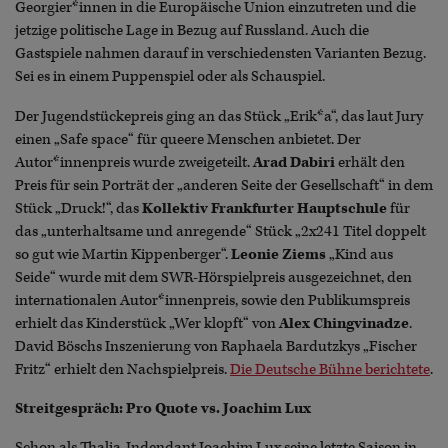
Georgier*innen in die Europäische Union einzutreten und die
jetzige politische Lage in Bezug auf Russland. Auch die
Gastspiele nahmen darauf in verschiedensten Varianten Bezug.
Sei es in einem Puppenspiel oder als Schauspiel.
Der Jugendstückepreis ging an das Stück „Erik*a“, das laut Jury
einen „Safe space“ für queere Menschen anbietet. Der
Autor*innenpreis wurde zweigeteilt.
Arad Dabiri
erhält den
Preis für sein Porträt der „anderen Seite der Gesellschaft“ in dem
Stück „Druck!“, das
Kollektiv Frankfurter Hauptschule
für
das „unterhaltsame und anregende“ Stück „2x241 Titel doppelt
so gut wie Martin Kippenberger“.
Leonie Ziems
„Kind aus
Seide“ wurde mit dem SWR-Hörspielpreis ausgezeichnet, den
internationalen Autor*innenpreis, sowie den Publikumspreis
erhielt das Kinderstück „Wer klopft“ von
Alex Chingvinadze
.
David Böschs Inszenierung von Raphaela Bardutzkys „Fischer
Fritz“ erhielt den Nachspielpreis.
Die Deutsche Bühne berichtete
.
Streitgespräch: Pro Quote vs. Joachim Lux
Schon als Thalia-Indendant Joachim Lux seine letzte Saison in