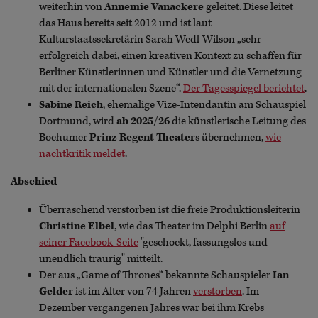
weiterhin von
Annemie Vanackere
geleitet. Diese leitet
das Haus bereits seit 2012 und ist laut
Kulturstaatssekretärin Sarah Wedl-Wilson „sehr
erfolgreich dabei, einen kreativen Kontext zu schaffen für
Berliner Künstlerinnen und Künstler und die Vernetzung
mit der internationalen Szene“.
Der Tagesspiegel berichtet
.
Sabine Reich
, ehemalige Vize-Intendantin am Schauspiel
Dortmund, wird
ab 2025/26
die künstlerische Leitung des
Bochumer
Prinz Regent Theater
s übernehmen,
wie
nachtkritik meldet
.
Abschied
Überraschend verstorben ist die freie Produktionsleiterin
Christine Elbel
, wie das Theater im Delphi Berlin
auf
seiner Facebook-Seite
"geschockt, fassungslos und
unendlich traurig" mitteilt.
Der aus „Game of Thrones“ bekannte Schauspieler
Ian
Gelder
ist im Alter von 74 Jahren
verstorben
. Im
Dezember vergangenen Jahres war bei ihm Krebs