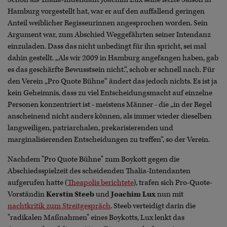
Hamburg vorgestellt hat, war er auf den auffallend geringen
Anteil weiblicher Regisseurinnen angesprochen worden. Sein
Argument war, zum Abschied Weggefährten seiner Intendanz
einzuladen. Dass das nicht unbedingt für ihn spricht, sei mal
dahin gestellt. „Als wir 2009 in Hamburg angefangen haben, gab
es das geschärfte Bewusstsein nicht.“, schob er schnell nach. Für
den Verein „Pro Quote Bühne“ ändert das jedoch nichts. Es ist ja
kein Geheimnis, dass zu viel Entscheidungsmacht auf einzelne
Personen konzentriert ist - meistens Männer - die „in der Regel
anscheinend nicht anders können, als immer wieder dieselben
langweiligen, patriarchalen, prekarisierenden und
marginalisierenden Entscheidungen zu treffen“, so der Verein.
Nachdem "Pro Quote Bühne" zum Boykott gegen die
Abschiedsspielzeit des scheidenden Thalia-Intendanten
aufgerufen hatte (
Theapolis berichtete
), trafen sich Pro-Quote-
Vorständin
Kerstin Steeb
und
Joachim Lux
nun mit
nachtkritik zum Streitgespräch
. Steeb verteidigt darin die
"radikalen Maßnahmen" eines Boykotts, Lux lenkt das