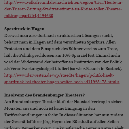
http://www.volksfreund.de/nachrichten/region/trier/Heute-in-
der-Trierer-Zeitung-Stadtrat-stimmt-zu-Kreise-sollen-Theater-
mittragen;art754,4494630
Spardruck in Hagen
Derweil man also dort nach strukturellen Lösungen sucht,
beharrt man in Hagen auf dem verordneten Sparkurs. Allen
Protesten und dem Einspruch des Bühnenvereins zum Trotz,
hält die Politik geschlossen am 10%-Sparziel fest. Einmal mehr
wird der Widerstand der betroffenen Institution von der Politik
als Verantwortungslosigeit tituliert (so wie z.B. auch in Rostock).
http://www.derwesten.de/wp/staedte/hagen/politik-haelt-
spardruck-bei-theater-hagen-weiter-hoch-id11923473.html #
Insolvenz des Brandenburger Theaters?
Am Brandenburger Theater läuft der Haustarifvertrag in sieben
Monaten aus und noch ist keine Einigung in den
Tarifverhandlungen in Sicht. In dieser Situation hat nun zudem
der Geschäftsführer Jörg Heyne den Rückhalt auf allen Seiten
verloren. Bemerkenswert: Die künstlerische Leiterin Katja Lebelt