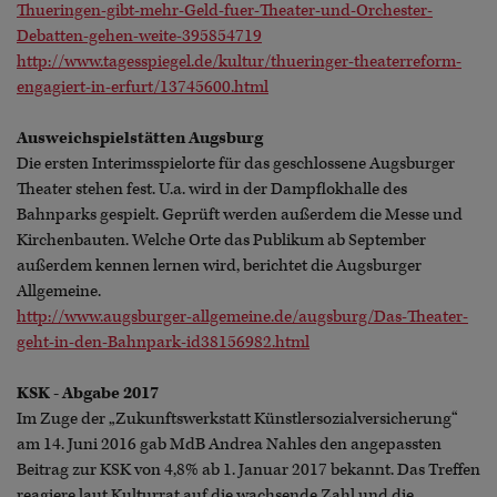
Thueringen-gibt-mehr-Geld-fuer-Theater-und-Orchester-
Debatten-gehen-weite-395854719
http://www.tagesspiegel.de/kultur/thueringer-theaterreform-
engagiert-in-erfurt/13745600.html
Ausweichspielstätten Augsburg
Die ersten Interimsspielorte für das geschlossene Augsburger
Theater stehen fest. U.a. wird in der Dampflokhalle des
Bahnparks gespielt. Geprüft werden außerdem die Messe und
Kirchenbauten. Welche Orte das Publikum ab September
außerdem kennen lernen wird, berichtet die Augsburger
Allgemeine.
http://www.augsburger-allgemeine.de/augsburg/Das-Theater-
geht-in-den-Bahnpark-id38156982.html
KSK - Abgabe 2017
Im Zuge der „Zukunftswerkstatt Künstlersozialversicherung“
am 14. Juni 2016 gab MdB Andrea Nahles den angepassten
Beitrag zur KSK von 4,8% ab 1. Januar 2017 bekannt. Das Treffen
reagiere laut Kulturrat auf die wachsende Zahl und die