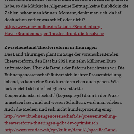
habe, so die Märkische Allgemeine Zeitung, keine Einblick in die
Zahlen bekommen können. Moment, denkt man sich, da lief
doch schon vorher was schief, oder nicht?
http://www.maz-online.de/Lokales/Brandenburg-
Havel/Brandenburger-Theater-droht-die-Insolvenz
Zwischenstand Theaterreform in Thüringen
Das Land Thüringen plant im Zuge der voranschreitenden
Theaterreform, den Etat bis 2021 um zehn Millionen Euro
aufzustocken. Über die Details der Reform berichteten wir. Die
Bühnengenossenschaft äußert sich in ihrer Pressemitteilung
lobend, so kann eine Strukturreform eben auch gehen. Wie
lockerleicht sich die "lediglich verstärkte
Kooperationsbereitschaft" (tagesspiegel) dann in der Praxis
umsetzen lässt, und auf wessen Schultern, wird man erleben.
Auch die Medien sind sich nicht hunderprozentig einig.
http://www.buehnengenossenschaft.de/pressemitteilung-
theaterreform-thueringen-gdba-ist-optimistisch
http://www.otz.de/web/zgt/kultur/detail/-/specific/Land-