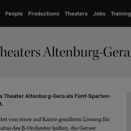
People
Productions
Theaters
Jobs
Training
Theaters Altenburg-Gera
as Theater Altenburg-Gera als Fünf-Sparten-
t.
tet von einer auf Kante genähten Lösung für
atus des B-Orchester halten, die Geraer