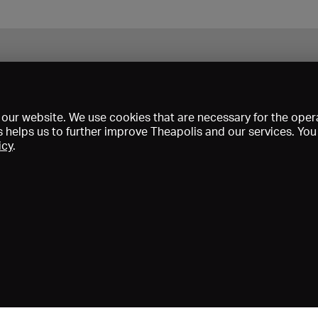
our website. We use cookies that are necessary for the opera
s helps us to further improve Theapolis and our services. Yo
icy
.
s and memberships
KIBA
Gagenspiegel
Media data
About us
I
Conditions
Privacy
Contact
Help
Newsletter