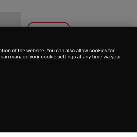
Save
tion of the website. You can also allow cookies for
u can manage your cookie settings at any time via your
mprint
DE
EN
FR