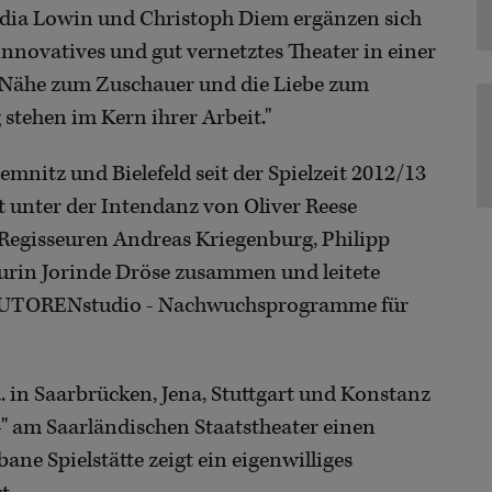
udia Lowin und Christoph Diem ergänzen sich
 innovatives und gut vernetztes Theater in einer
e Nähe zum Zuschauer und die Liebe zum
 stehen im Kern ihrer Arbeit."
nitz und Bielefeld seit der Spielzeit 2012/13
 unter der Intendanz von Oliver Reese
en Regisseuren Andreas Kriegenburg, Philipp
urin Jorinde Dröse zusammen und leitete
 AUTORENstudio - Nachwuchsprogramme für
a. in Saarbrücken, Jena, Stuttgart und Konstanz
e4" am Saarländischen Staatstheater einen
ne Spielstätte zeigt ein eigenwilliges