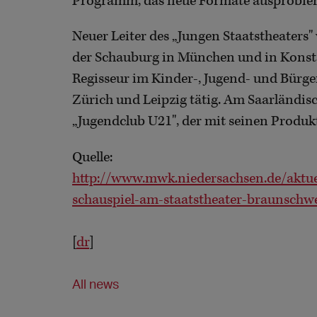
Programm, das neue Formate ausprobier
Neuer Leiter des „Jungen Staatstheaters"
der Schauburg in München und in Konstanz
Regisseur im Kinder-, Jugend- und Bürger
Zürich und Leipzig tätig. Am Saarländisch
„Jugendclub U21", der mit seinen Produk
Quelle:
http://www.mwk.niedersachsen.de/aktue
schauspiel-am-staatstheater-braunschw
[
dr
]
All news