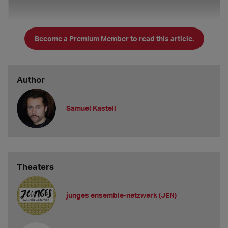
Become a Premium Member to read this article.
Author
Samuel Kastell
...und hier noch einmal die Fragen und Antworten knapp
Theaters
zusammengefasst:
Hat sich seit dem
letzten KIBA
etwas an der Mindestgage
junges ensemble-netzwerk (JEN)
für Berufsanfänger*innen geändert?
Die aktuelle Mindestgage liegt bei 2.022,17€. 14x im Jahr. Sie
wurde quasi "inflationsbereinigt". Gleiches gilt