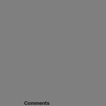
Die
Einstiegsgage
für Anfänger*inn
Bühne
Vorstellungsgagen für
Gäste
beginn
ebenfalls nach der Mindestgage im 
Jede Gage ist verh
Comments