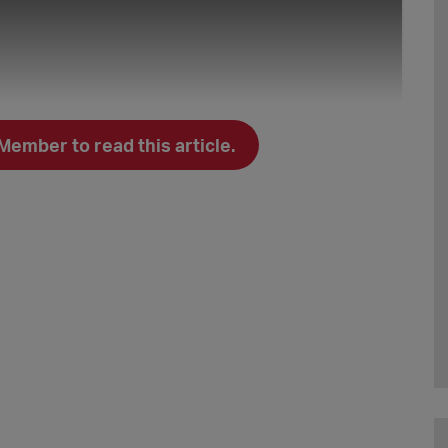
mber to read this article.
aktuell
keine Schauspiel-Vakanzen
.