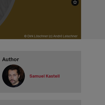
© Dirk Löschner (c) André Leischner
Author
Samuel Kastell