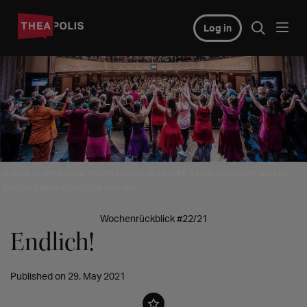
Log in
© Ganz so wie hier im Theater Lübeck 2016 geht´s zwar noch nicht, aber es
fühlt sich ähnlich an(c)Olaf Malzahn
Wochenrückblick #22/21
Endlich!
Published on 29. May 2021