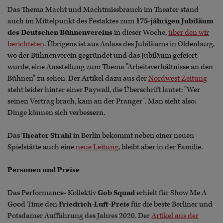
Das Thema Macht und Machtmissbrauch im Theater stand
auch im Mittelpunkt des Festaktes zum
175-jährigen Jubiläum
des Deutschen Bühnenvereins
in dieser Woche,
über den wir
berichteten
. Übrigens ist aus Anlass des Jubiläums in Oldenburg,
wo der Bühnenverein gegründet und das Jubiläum gefeiert
wurde, eine Ausstellung zum Thema "Arbeitsverhältnisse an den
Bühnen" zu sehen. Der Artikel dazu aus der
Nordwest Zeitung
steht leider hinter einer Paywall, die Überschrift lautet: "Wer
seinen Vertrag brach, kam an der Pranger". Man sieht also:
Dinge können sich verbessern.
Das
Theater Strahl
in Berlin bekommt neben einer neuen
Spielstätte auch eine
neue Leitung
, bleibt aber in der Familie.
Personen und Preise
Das Performance- Kollektiv
Gob Squad
erhielt für Show Me A
Good Time den
Friedrich-Luft-Preis
für die beste Berliner und
Potsdamer Aufführung des Jahres 2020. Der
Artikel aus der