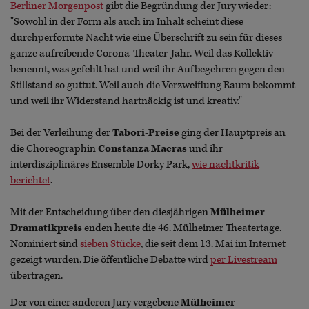
Berliner Morgenpost
gibt die Begründung der Jury wieder:
"Sowohl in der Form als auch im Inhalt scheint diese
durchperformte Nacht wie eine Überschrift zu sein für dieses
ganze aufreibende Corona-Theater-Jahr. Weil das Kollektiv
benennt, was gefehlt hat und weil ihr Aufbegehren gegen den
Stillstand so guttut. Weil auch die Verzweiflung Raum bekommt
und weil ihr Widerstand hartnäckig ist und kreativ."
Bei der Verleihung der
Tabori-Preise
ging der Hauptpreis an
die Choreographin
Constanza Macras
und ihr
interdisziplinäres Ensemble Dorky Park,
wie nachtkritik
berichtet
.
Mit der Entscheidung über den diesjährigen
Mülheimer
Dramatikpreis
enden heute die 46. Mülheimer Theatertage.
Nominiert sind
sieben Stücke
, die seit dem 13. Mai im Internet
gezeigt wurden. Die öffentliche Debatte wird
per Livestream
übertragen.
Der von einer anderen Jury vergebene
Mülheimer