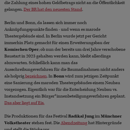
die Zahlung eines hohen Geldbetrags nicht an die Öffentlichkeit
gelangen.
Der BR hat den neuesten Stand
.
Berlin und Bonn, da lassen sich immer noch
Anknüpfungspunkte finden - und wenn es marode
Theatergebäude sind. In Berlin wurde jetzt per Gericht
immerhin Platz gemacht für einen Erweiterungsbau der
Komischen Oper
; ob nun der bereits um drei Jahre verschobene
Baustart in 2023 gehalten werden kann, bleibt allerdings
abzuwarten. Schließlich kann man das
Ausschreibungsverfahren für die Baumaßnahmen nicht anders
als holprig
bezeichnen
. In
Bonn
wird zum jetzigen Zeitpunkt
eine Sanierung des maroden Theatergebäudes einem Neubau
vorgezogen. Eigentlich war für die Entscheidung Neubau vs.
Instandsetzung ein Bürger*innenbeteiligungsverfahren geplant.
Das aber liegt auf Eis.
Die Produktionen für das Festival
Radikal Jung
im
Münchner
Volkstheater
stehen fest. Die
Abendzeitung
hat Hintergründe
und stellt die Stücke vor.