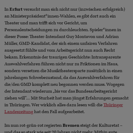
In
Erfurt
versucht man sich nicht nur (inzwischen erfolgreich)
an Ministerpräsident*innen-Wahlen, es gibt dort auch ein
Theater und man trifft sich vor Gericht, um
Personalentscheidungen zu durchleuchten. Spieler*innen in
dieser Posse: Theater-Intendant Guy Montavon und Adrian
Müller, GMD-Kandidat, der sich einem unfairen Verfahren
ausgesetzt fühlte und vom Arbeitsgericht nun auch Recht
bekam. Erkenntnis der traurigen Geschichte: Intransparente
Auswahlverfahren führen nicht nur zu Friktionen im Haus,
sondern versetzen die Musiktheatersparte zusätzlich in einen
jahrelangen Schwebezustand, da das Auswahlverfahren für
die/den GMD komplett neu begonnen werden muss. Wogegen
der Intendant wiederum „bis vor das Bundesarbeitsgericht
ziehen will“… Mit Sturheit hat man jüngst Erfahrungen gemacht
in Thüringen. Wer wirklich alles dazu lesen will: die
Thüringer
Landeszeitung
hat den Fall aufgearbeitet.
Im nun rot-grün-rot regierten
Bremen
steigt der Kulturetat –
und das so stark wie seit 20 Jahren nicht mehr. Mithin gute