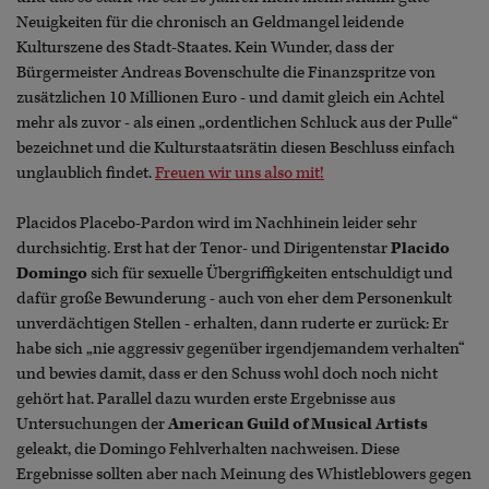
Neuigkeiten für die chronisch an Geldmangel leidende
Kulturszene des Stadt-Staates. Kein Wunder, dass der
Bürgermeister Andreas Bovenschulte die Finanzspritze von
zusätzlichen 10 Millionen Euro - und damit gleich ein Achtel
mehr als zuvor - als einen „ordentlichen Schluck aus der Pulle“
bezeichnet und die Kulturstaatsrätin diesen Beschluss einfach
unglaublich findet.
Freuen wir uns also mit!
Placidos Placebo-Pardon wird im Nachhinein leider sehr
durchsichtig. Erst hat der Tenor- und Dirigentenstar
Placido
Domingo
sich für sexuelle Übergriffigkeiten entschuldigt und
dafür große Bewunderung - auch von eher dem Personenkult
unverdächtigen Stellen - erhalten, dann ruderte er zurück: Er
habe sich „nie aggressiv gegenüber irgendjemandem verhalten“
und bewies damit, dass er den Schuss wohl doch noch nicht
gehört hat. Parallel dazu wurden erste Ergebnisse aus
Untersuchungen der
American Guild of Musical Artists
geleakt, die Domingo Fehlverhalten nachweisen. Diese
Ergebnisse sollten aber nach Meinung des Whistleblowers gegen