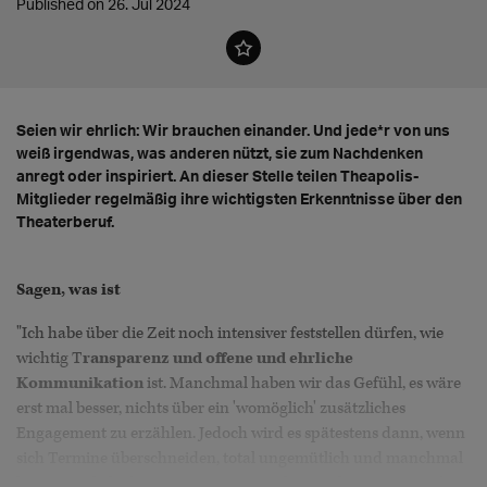
Published on 26. Jul 2024
Seien wir ehrlich: Wir brauchen einander. Und jede*r von uns
weiß irgendwas, was anderen nützt, sie zum Nachdenken
anregt oder inspiriert. An dieser Stelle teilen Theapolis-
Mitglieder regelmäßig ihre wichtigsten Erkenntnisse über den
Theaterberuf.
Sagen, was ist
"Ich habe über die Zeit noch intensiver feststellen dürfen, wie
wichtig T
ransparenz und offene und ehrliche
Kommunikation
ist. Manchmal haben wir das Gefühl, es wäre
erst mal besser, nichts über ein 'womöglich' zusätzliches
Engagement zu erzählen. Jedoch wird es spätestens dann, wenn
sich Termine überschneiden, total ungemütlich und manchmal
kaum möglich, dies zu organisieren. Also: Am besten von Anfang