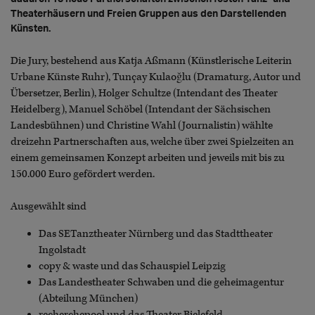
Theaterhäusern und Freien Gruppen aus den Darstellenden
Künsten.
Die Jury, bestehend aus Katja Aßmann (Künstlerische Leiterin
Urbane Künste Ruhr), Tunçay Kulaoğlu (Dramaturg, Autor und
Übersetzer, Berlin), Holger Schultze (Intendant des Theater
Heidelberg), Manuel Schöbel (Intendant der Sächsischen
Landesbühnen) und Christine Wahl (Journalistin) wählte
dreizehn Partnerschaften aus, welche über zwei Spielzeiten an
einem gemeinsamen Konzept arbeiten und jeweils mit bis zu
150.000 Euro gefördert werden.
Ausgewählt sind
Das SETanztheater Nürnberg und das Stadttheater
Ingolstadt
copy & waste und das Schauspiel Leipzig
Das Landestheater Schwaben und die geheimagentur
(Abteilung München)
recherchepool und das Theater Bielefeld