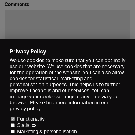
Comments
Privacy Policy
Save
We use cookies to make sure that you can optimally
use our website. We use cookies that are necessary
for the operation of the website. You can also allow
cookies for statistical, marketing and
personalisation purposes. This helps us to further
improve Theapolis and our services. You can
manage your cookie settings at any time via your
browser. Please find more information in our
privacy policy
.
Prices and memberships
KIBA
Gagenspiegel
Media data
Functionality
About us
Imprint
Conditions
Privacy
Contact
Help
Statistics
Newsletter
Marketing & personalisation