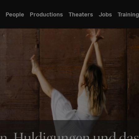
People
Productions
Theaters
Jobs
Training
n, Huldigungen und das