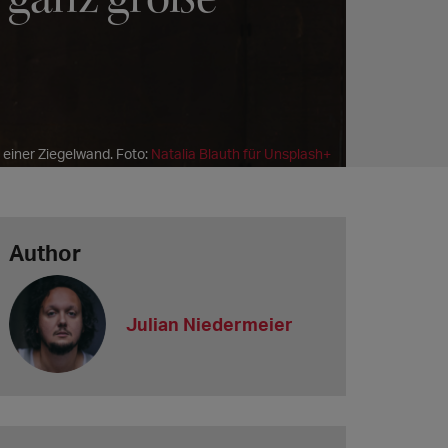
 einer Ziegelwand. Foto:
Natalia Blauth für Unsplash+
Author
Julian Niedermeier