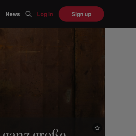
News
Log in
Sign up
 ganz große