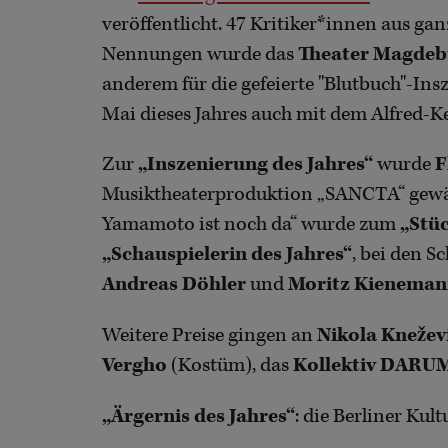
veröffentlicht. 47 Kritiker*innen aus ga
Nennungen wurde das
Theater Magdeb
anderem für die gefeierte "Blutbuch"-Ins
Mai dieses Jahres auch mit dem Alfred-K
Zur
„Inszenierung des Jahres“
wurde
F
Musiktheaterproduktion „SANCTA“ gewä
Yamamoto ist noch da“ wurde zum
„Stüc
„Schauspielerin des Jahres“
, bei den S
Andreas Döhler
und
Moritz Kienema
Weitere Preise gingen an
Nikola Knežev
Vergho
(Kostüm), das
Kollektiv DARU
„Ärgernis des Jahres“
: die Berliner Kult