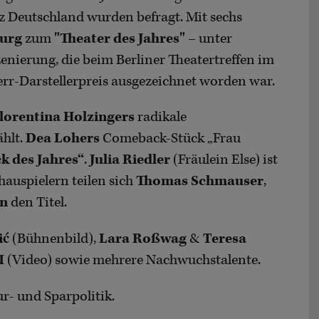
nz Deutschland wurden befragt. Mit sechs
urg
zum
"Theater des Jahres"
– unter
zenierung, die beim Berliner Theatertreffen im
err-Darstellerpreis ausgezeichnet worden war.
lorentina Holzingers
radikale
hlt.
Dea Lohers
Comeback-Stück „Frau
k des Jahres“
.
Julia Riedler
(Fräulein Else) ist
chauspielern teilen sich
Thomas Schmauser
,
nn
den Titel.
ić
(Bühnenbild),
Lara Roßwag
&
Teresa
M
(Video) sowie mehrere Nachwuchstalente.
ur- und Sparpolitik.