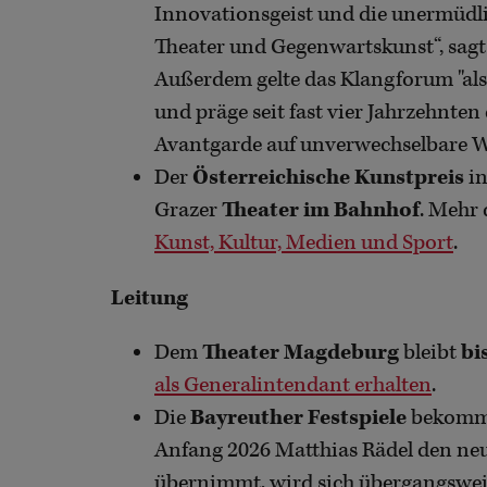
Innovationsgeist und die unermüdlic
Theater und Gegenwartskunst“, sagt 
Außerdem gelte das Klangforum "als
und präge seit fast vier Jahrzehnte
Avantgarde auf unverwechselbare W
Der
Österreichische Kunstpreis
in
Grazer
Theater im Bahnhof
. Mehr
Kunst, Kultur, Medien und Sport
.
Leitung
Dem
Theater Magdeburg
bleibt
bi
als Generalintendant erhalten
.
Die
Bayreuther Festspiele
bekomm
Anfang 2026 Matthias Rädel den ne
übernimmt, wird sich übergangswe