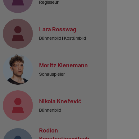
Regisseur
Lara Rosswag
Bühnenbild | Kostümbild
Moritz Kienemann
Schauspieler
Nikola Knežević
Bühnenbild
Rodion
Konstantinowitsch