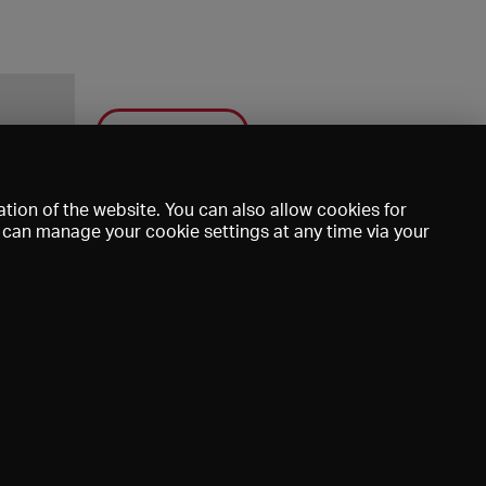
Save
tion of the website. You can also allow cookies for
u can manage your cookie settings at any time via your
mprint
DE
EN
FR