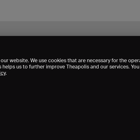
our website. We use cookies that are necessary for the opera
s helps us to further improve Theapolis and our services. Yo
icy
.
s and memberships
KIBA
Gagenspiegel
Media data
About us
I
Conditions
Privacy
Contact
Help
Newsletter