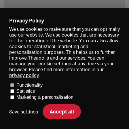
Privacy Policy
Save
We use cookies to make sure that you can optimally
use our website. We use cookies that are necessary
for the operation of the website. You can also allow
cookies for statistical, marketing and
personalisation purposes. This helps us to further
improve Theapolis and our services. You can
manage your cookie settings at any time via your
browser. Please find more information in our
privacy policy
.
Prices and memberships
KIBA
Gagenspiegel
Media data
Functionality
About us
Imprint
Conditions
Privacy
Contact
Help
Statistics
Newsletter
Marketing & personalisation
Accept all
Save settings
DE
EN
FR