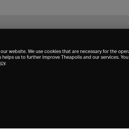
our website. We use cookies that are necessary for the opera
s helps us to further improve Theapolis and our services. Yo
icy
.
s and memberships
KIBA
Gagenspiegel
Media data
About us
I
Conditions
Privacy
Contact
Help
Newsletter