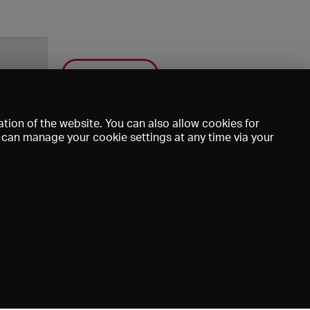
Save
tion of the website. You can also allow cookies for
u can manage your cookie settings at any time via your
mprint
DE
EN
FR