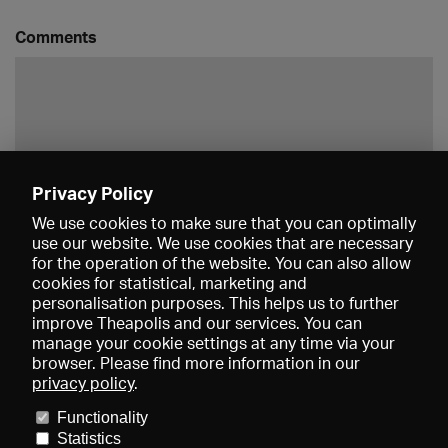
Comments
Privacy Policy
Save
We use cookies to make sure that you can optimally
use our website. We use cookies that are necessary
for the operation of the website. You can also allow
cookies for statistical, marketing and
personalisation purposes. This helps us to further
improve Theapolis and our services. You can
manage your cookie settings at any time via your
browser. Please find more information in our
privacy policy
.
Prices and memberships
KIBA
Gagenspiegel
Media data
Functionality
About us
Imprint
Conditions
Privacy
Contact
Help
Statistics
Newsletter