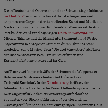
Die in Deutschland, Österreich und der Schweiz tätige Initiative
“
art but fair
”
setzt sich für faire Arbeitsbedingungen und
angemessene Gagen in der darstellenden Kunst und Musik ein.
Nach einem wochenlangen Kopf-an-Kopf-Ren­nen setzte sich
jetzt bei der Wahl zur diesjährigen
Goldenen Stechpalme
Michael Thinnes und die
Miga Entertainment
mit 43% der
insgesamt 2343 abgegeben Stimmen durch. Thinnes brach
wiederholt seine Musical-Tour “Die drei Musketiere" ab. Nach
der Insolvenz warten beteiligte Künstler*innen und
Kartenkäufer*innen weiter auf ihr Geld.
Auf Platz zwei folgen mit 35% der Stimmen die Wuppertaler
Bühnen und Synfonieorchester GmbH (verantwortlich:
Toshiyuki Kamioka). In der
Nominierung
heißt es, der
Intendant habe "das deutsche Ensembletheatersystem in seinem
Kern angegriffen", indem er Festverträge aufgelöst hat
zugunsten von "Blockaufführungen überwiegend mit
Gastsängern". "Er hat aus einem einzigartigen Theater ein Haus