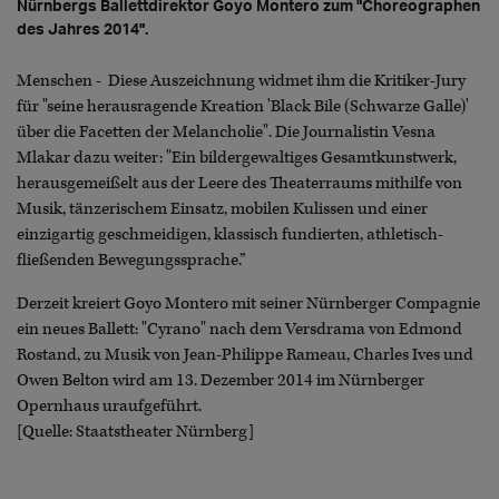
Nürnbergs Ballettdirektor Goyo Montero zum "Choreographen
des Jahres 2014".
Menschen - Diese Auszeichnung widmet ihm die Kritiker-Jury
für "seine herausragende Kreation 'Black Bile (Schwarze Galle)'
über die Facetten der Melancholie". Die Journalistin Vesna
Mlakar dazu weiter: "Ein bildergewaltiges Gesamtkunstwerk,
herausgemeißelt aus der Leere des Theaterraums mithilfe von
Musik, tänzerischem Einsatz, mobilen Kulissen und einer
einzigartig geschmeidigen, klassisch fundierten, athletisch-
fließenden Bewegungssprache.”
Derzeit kreiert Goyo Montero mit seiner Nürnberger Compagnie
ein neues Ballett: "Cyrano" nach dem Versdrama von Edmond
Rostand, zu Musik von Jean-Philippe Rameau, Charles Ives und
Owen Belton wird am 13. Dezember 2014 im Nürnberger
Opernhaus uraufgeführt.
[Quelle: Staatstheater Nürnberg]