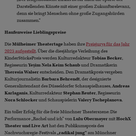
Darstellenden Künste mit einer großen Zukunftsrelevanz,
denn sie bringt Menschen ohne große Zugangshürden
zusammen.“
Haufenweise Lieblingspreise
Die
Mülheimer Theatertage
haben ihre
Preisjurys für das Jahr
2025 aufgestellt
. Über die diesjährige Verleihung des
KinderStückePreis werden Kulturredakteur
Tobias Becker
,
Regisseurin
Yeşim Nela Keim
Schaub
und Dramatikerin
Theresia Walser
entscheiden. Den Dramatikpreis vergeben
Kulturjournalistin
Barbara Behrendt
, der designierte
Generalintendant des Düsseldorfer Schauspielhauses,
Andreas
Karlaganis
, Kulturredakteur
Stephan Reuter
, Regisseurin
Nora Schlocker
und Schauspielerin
Valery Tscheplanova
.
Ein toller Erfolg für die freie Münchner Theaterszene: Die
Performance „Rachel und ich“ von
Lulu Obermayer
mit
HochX
Theater und Live Art
hat den Publikumspreis des
Nachwuchsregie-Festivals
„radikal jung“
am Münchner