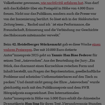
Volkstheater gewonnen,
wie
nachtkritik
erfahren hat
. Nun darf
sich das Kollektiv über ein Preisgeld in Höhe von 4.000 Euro
freuen. Nicht nur das Publikum, sondern auch die Presse war
von der Inszenierung berührt. So lässt sich in der
Süddeutschen
Zeitung
lesen: „´Rachel und ich´ ist eine Performance, die
Freundschaft, Erinnerung und die Verbindung zur Geschichte
des Holocausts miteinander verwebt."
Beim
42. Heidelberger Stückemarkt
gab es diese Woche
einen
wahren Preisregen
. Der mit 10.000 Euro dotierte
Autor*innenpreis 2025 geht an
Yannic Han Biao Federer
für
seinen Text „Asiawochen“. Aus der Beurteilung der Jury: „Ein
Stück, das charmant einen Kurzschluss zwischen Form und
Inhalt herstellt, um Fragen der Repräsentation, gesellschaftliche
Probleme und scheinbar Unthematisierbares auf den Tisch zu
packen.“ Und damit nicht genug der Ehre: „Asiawochen“ wurde
gleichzeitig auch mit den Publikumspreis und dem SWR
Hörspielpreis ausgezeichnet. Den Internationalen
Autor*innenpreis in Höhe von 5.000 Euro erhält die chinesische
Dramatikerin
Han Jing
für ihren Text „Vierundzwanzig Stunden