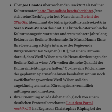
Über
Joe Chialos
überraschenden Rücktritt als Berliner
Kultursenator
hatte Theapolis ja bereits berichtet
. Jetzt
steht seine Nachfolgerin fest: Nach einem
Bericht des
SPIEGEL
übernimmt die bisherige Kulturstaatssekretärin
Sarah Wedl-Wilson
das Amt. Die britisch-österreichische
Kulturmanagerin war unter anderem mehrere Jahre lang
Rektorin der Berliner Hochschule für Musik Hanns Eisler.
Ihre Besetzung erfolgte intern, so der Regierende
Bürgermeister Kai Wegner (CDU), mit einem Hinweis
darauf, dass Wedl-Wilson um die Herausforderungen der
Berliner Kultur wisse: „Wir wollen die hohe Qualität der
Kultureinrichtungen erhalten.“ Ob dies eine Rücknahme
der geplanten Sparmaßnahmen beinhaltet, ist nun noch
zweifelhafter geworden: Wedl-Wilson soll den
angekündigten harten Kürzungskurs vermutlich
mittragen und umsetzen.
Ihre Ernennung wurde daher auch gleich von einem
deutlichen Protest überschattet:
Laut dem Portal
nachtkritik
hat Regisseur
Christopher Rüping
bei der