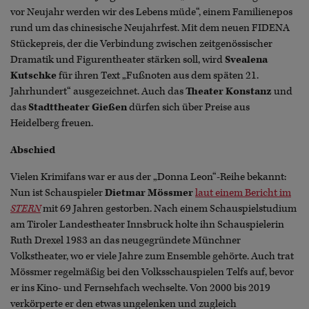
vor Neujahr werden wir des Lebens müde“, einem Familienepos
rund um das chinesische Neujahrfest. Mit dem neuen FIDENA
Stückepreis, der die Verbindung zwischen zeitgenössischer
Dramatik und Figurentheater stärken soll, wird
Svealena
Kutschke
für ihren Text „Fußnoten aus dem späten 21.
Jahrhundert“ ausgezeichnet. Auch das
Theater Konstanz
und
das
Stadttheater Gießen
dürfen sich über Preise aus
Heidelberg freuen.
Abschied
Vielen Krimifans war er aus der „Donna Leon“-Reihe bekannt:
Nun ist Schauspieler
Dietmar Mössmer
laut einem Bericht im
STERN
mit 69 Jahren gestorben. Nach einem Schauspielstudium
am Tiroler Landestheater Innsbruck holte ihn Schauspielerin
Ruth Drexel 1983 an das neugegründete Münchner
Volkstheater, wo er viele Jahre zum Ensemble gehörte. Auch trat
Mössmer regelmäßig bei den Volksschauspielen Telfs auf, bevor
er ins Kino- und Fernsehfach wechselte. Von 2000 bis 2019
verkörperte er den etwas ungelenken und zugleich