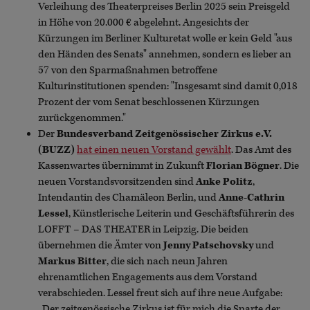
Verleihung des Theaterpreises Berlin 2025 sein Preisgeld
in Höhe von 20.000 € abgelehnt. Angesichts der
Kürzungen im Berliner Kulturetat wolle er kein Geld "aus
den Händen des Senats" annehmen, sondern es lieber an
57 von den Sparmaßnahmen betroffene
Kulturinstitutionen spenden: "Insgesamt sind damit 0,018
Prozent der vom Senat beschlossenen Kürzungen
zurückgenommen."
Der
Bundesverband Zeitgenössischer Zirkus e.V.
(BUZZ)
hat einen neuen Vorstand gewählt
. Das Amt des
Kassenwartes übernimmt in Zukunft
Florian Bögner
. Die
neuen Vorstandsvorsitzenden sind
Anke Politz
,
Intendantin des Chamäleon Berlin, und
Anne-Cathrin
Lessel
, Künstlerische Leiterin und Geschäftsführerin des
LOFFT – DAS THEATER in Leipzig. Die beiden
übernehmen die Ämter von
Jenny Patschovsky
und
Markus Bitter
, die sich nach neun Jahren
ehrenamtlichen Engagements aus dem Vorstand
verabschieden. Lessel freut sich auf ihre neue Aufgabe:
„Der zeitgenössische Zirkus ist für mich die Sparte der