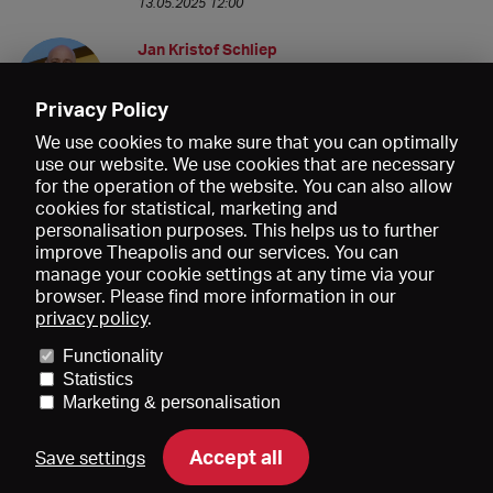
13.05.2025 12:00
Jan Kristof Schliep
Kann man den überarbeiteten NV irgendwo
herunterladen?
Privacy Policy
13.05.2025 11:21
We use cookies to make sure that you can optimally
use our website. We use cookies that are necessary
for the operation of the website. You can also allow
cookies for statistical, marketing and
personalisation purposes. This helps us to further
improve Theapolis and our services. You can
manage your cookie settings at any time via your
browser. Please find more information in our
privacy policy
.
Prices and memberships
KIBA
Gagenspiegel
Media data
Functionality
About us
Imprint
Conditions
Privacy
Contact
Help
Statistics
Newsletter
Marketing & personalisation
Accept all
Save settings
DE
EN
FR