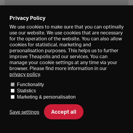
Privacy Policy
Save
We use cookies to make sure that you can optimally
use our website. We use cookies that are necessary
for the operation of the website. You can also allow
cookies for statistical, marketing and
personalisation purposes. This helps us to further
improve Theapolis and our services. You can
manage your cookie settings at any time via your
browser. Please find more information in our
privacy policy
.
Prices and memberships
KIBA
Gagenspiegel
Media data
Functionality
About us
Imprint
Conditions
Privacy
Contact
Help
Statistics
Newsletter
Marketing & personalisation
Accept all
Save settings
DE
EN
FR