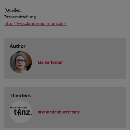
[Quellen:
Pressemitteilung
http://www.landesbuerotanz.de/
]
Author
Maike Tödter
Theaters
nrw landesbuero tanz