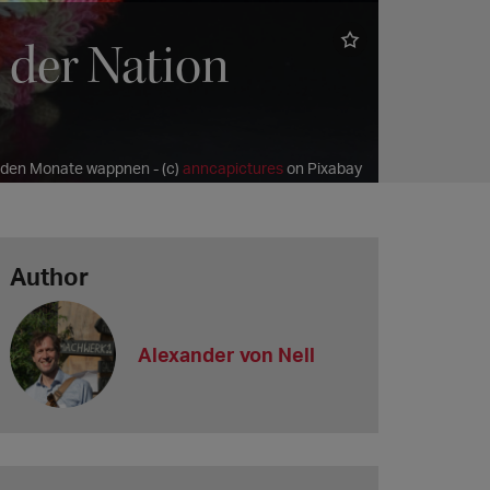
 der Nation
enden Monate wappnen - (c)
anncapictures
on Pixabay
Author
Alexander von Nell