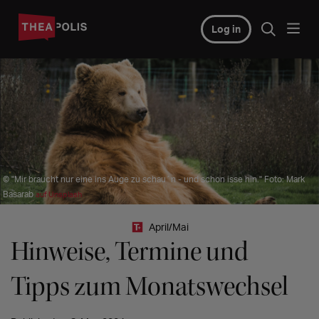
Log in
© "Mir braucht nur eine ins Auge zu schau´n - und schon isse hin." Foto: Mark
Basarab
auf Unsplash
April/Mai
Hinweise, Termine und
Tipps zum Monatswechsel