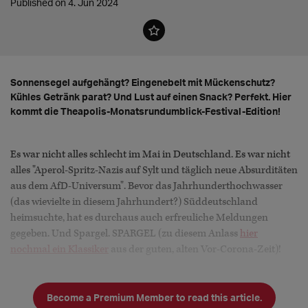
Published on 4. Jun 2024
Sonnensegel aufgehängt? Eingenebelt mit Mückenschutz?
Kühles Getränk parat? Und Lust auf einen Snack? Perfekt. Hier
kommt die Theapolis-Monatsrundumblick-Festival-Edition!
Es war nicht alles schlecht im Mai in Deutschland. Es war nicht
alles "Aperol-Spritz-Nazis auf Sylt und täglich neue Absurditäten
aus dem AfD-Universum". Bevor das Jahrhunderthochwasser
(das wievielte in diesem Jahrhundert?) Süddeutschland
heimsuchte, hat es durchaus auch erfreuliche Meldungen
gegeben. Und Spargel. SPARGEL (zu diesem Anlass
hier
nochmal ein Klassiker
aus der guten, alten Vor-Corona-Zeit)!
Auf Theapol
Become a Premium Member to read this article.