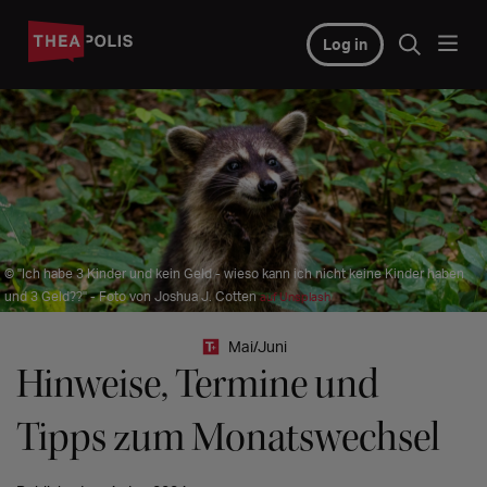
Log in
© "Ich habe 3 Kinder und kein Geld - wieso kann ich nicht keine Kinder haben
und 3 Geld??" - Foto von Joshua J. Cotten
auf Unsplash
Mai/Juni
Hinweise, Termine und
Tipps zum Monatswechsel