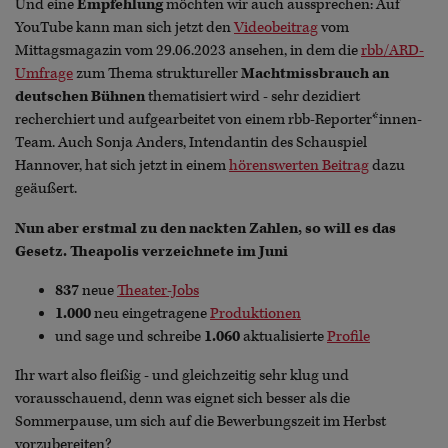
Und eine
Empfehlung
möchten wir auch aussprechen: Auf
YouTube kann man sich jetzt den
Videobeitrag
vom
Mittagsmagazin vom 29.06.2023 ansehen, in dem die
rbb/ARD-
Umfrage
zum Thema struktureller
Machtmissbrauch an
deutschen Bühnen
thematisiert wird - sehr dezidiert
recherchiert und aufgearbeitet von einem rbb-Reporter*innen-
Team. Auch Sonja Anders, Intendantin des Schauspiel
Hannover, hat sich jetzt in einem
hörenswerten Beitrag
dazu
geäußert.
Nun aber erstmal zu den nackten Zahlen, so will es das
Gesetz. Theapolis verzeichnete im Juni
837
neue
Theater-Jobs
1.000
neu eingetragene
Produktionen
und sage und schreibe
1.060
aktualisierte
Profile
Ihr wart also fleißig - und gleichzeitig sehr klug und
vorausschauend, denn was eignet sich besser als die
Sommerpause, um sich auf die Bewerbungszeit im Herbst
vorzubereiten?