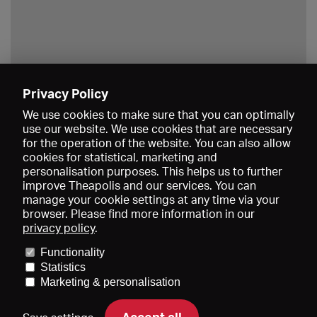
Privacy Policy
Save
We use cookies to make sure that you can optimally
use our website. We use cookies that are necessary
for the operation of the website. You can also allow
cookies for statistical, marketing and
personalisation purposes. This helps us to further
improve Theapolis and our services. You can
manage your cookie settings at any time via your
browser. Please find more information in our
privacy policy
.
Prices and memberships
KIBA
Gagenspiegel
Media data
Functionality
About us
Imprint
Conditions
Privacy
Contact
Help
Statistics
Newsletter
Marketing & personalisation