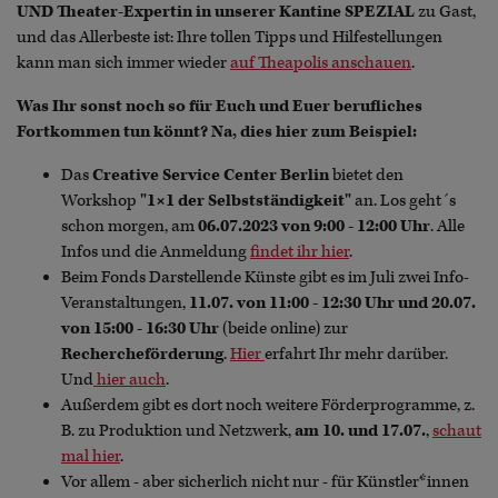
UND Theater-Expertin in unserer Kantine SPEZIAL
zu Gast,
und das Allerbeste ist: Ihre tollen Tipps und Hilfestellungen
kann man sich immer wieder
auf Theapolis anschauen
.
Was Ihr sonst noch so für Euch und Euer berufliches
Fortkommen tun könnt? Na, dies hier zum Beispiel:
Das
Creative Service Center Berlin
bietet den
Workshop
"1×1 der Selbstständigkeit"
an. Los geht´s
schon morgen, am
06.07.2023 von 9:00 - 12:00 Uhr
. Alle
Infos und die Anmeldung
findet ihr hier
.
Beim Fonds Darstellende Künste gibt es im Juli zwei Info-
Veranstaltungen,
11.07. von 11:00 - 12:30 Uhr und 20.07.
von 15:00 - 16:30 Uhr
(beide online) zur
Rechercheförderung
.
Hier
erfahrt Ihr mehr darüber.
Und
hier auch
.
Außerdem gibt es dort noch weitere Förderprogramme, z.
B. zu Produktion und Netzwerk,
am 10. und 17.07.
,
schaut
mal hier
.
Vor allem - aber sicherlich nicht nur - für Künstler*innen