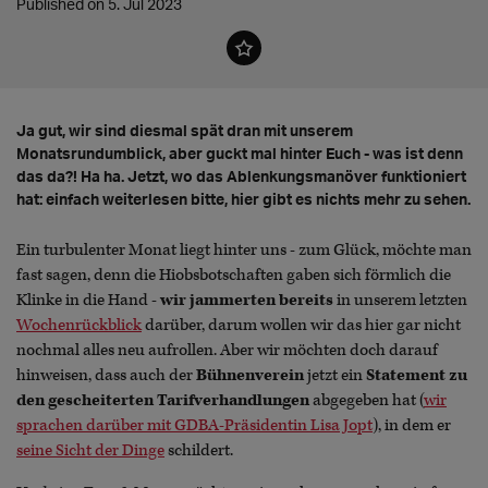
Published on 5. Jul 2023
Ja gut, wir sind diesmal spät dran mit unserem
Monatsrundumblick, aber guckt mal hinter Euch - was ist denn
das da?! Ha ha. Jetzt, wo das Ablenkungsmanöver funktioniert
hat: einfach weiterlesen bitte, hier gibt es nichts mehr zu sehen.
Ein turbulenter Monat liegt hinter uns - zum Glück, möchte man
fast sagen, denn die Hiobsbotschaften gaben sich förmlich die
Klinke in die Hand -
wir jammerten bereits
in unserem letzten
Wochenrückblick
darüber, darum wollen wir das hier gar nicht
nochmal alles neu aufrollen. Aber wir möchten doch darauf
hinweisen, dass auch der
Bühnenverein
jetzt ein
Statement
zu
den gescheiterten Tarifverhandlungen
abgegeben hat (
wir
sprachen darüber mit GDBA-Präsidentin Lisa Jopt
), in dem er
seine Sicht der Dinge
schildert.