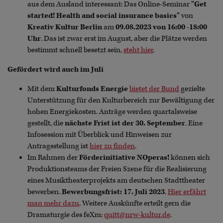
aus dem Ausland interessant: Das Online-Seminar
"Get
started! Health and social insurance basics"
von
Kreativ Kultur Berlin
am
09.08.2023 von 16:00 -18:00
Uhr
. Das ist zwar erst im August, aber die Plätze werden
bestimmt schnell besetzt sein,
steht hier
.
Gefördert wird auch im Juli
Mit dem
Kulturfonds Energie
bietet der Bund
gezielte
Unterstützung für den Kulturbereich zur Bewältigung der
hohen Energiekosten. Anträge werden quartalsweise
gestellt, die
nächste Frist ist der 30. September
. Eine
Infosession mit Überblick und Hinweisen zur
Antragsstellung ist
hier zu finden
.
Im Rahmen der
Förderinitiative NOperas!
können sich
Produktionsteams der Freien Szene für die Realisierung
eines Musiktheaterprojekts am deutschen Stadttheater
bewerben.
Bewerbungsfrist: 17. Juli 2023
.
Hier erfährt
man mehr dazu
. Weitere Auskünfte erteilt gern die
Dramaturgie des feXm:
quitt@nrw-kultur.de
.