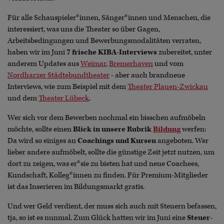
Für alle Schauspieler*innen, Sänger*innen und Menschen, die
interessiert, was uns die Theater so über Gagen,
Arbeitsbedingungen und Bewerbungsmodalitäten verraten,
haben wir im Juni
7 frische KIBA-Interviews
zubereitet, unter
anderem Updates aus
Weimar
,
Bremerhaven
und vom
Nordharzer Städtebundtheater
- aber auch brandneue
Interviews, wie zum Beispiel mit dem
Theater Plauen-Zwickau
und dem
Theater Lübeck
.
Wer sich vor dem Bewerben nochmal ein bisschen aufmöbeln
möchte, sollte einen
Blick in unsere Rubrik
Bildung
werfen:
Da wird so einiges an
Coachings und Kursen
angeboten. Wer
lieber andere aufmöbelt, sollte die günstige Zeit jetzt nutzen, um
dort zu zeigen, was er*sie zu bieten hat und neue Coachees,
Kundschaft, Kolleg*innen zu finden. Für Premium-Mitglieder
ist das Inserieren im Bildungsmarkt gratis.
Und wer Geld verdient, der muss sich auch mit Steuern befassen,
tja, so ist es nunmal. Zum Glück hatten wir im Juni eine
Steuer-