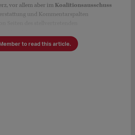
rz, vor allem aber im
Koalitionsausschuss
hterstattung und Kommentarspalten
n Seiten des stellvertretenden
err Merz könne gar
mber to read this article.