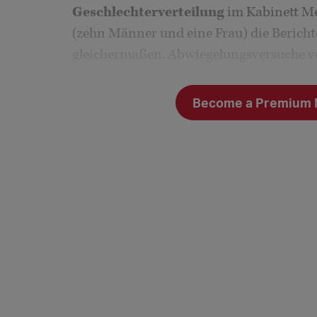
Geschlechterverteilung
im Kabinett Me
(zehn Männer und eine Frau) die Beric
gleichermaßen. Abwiegelungsversuche vo
Regierungssprechers Sebastian Hille – H
Become a Premium Me