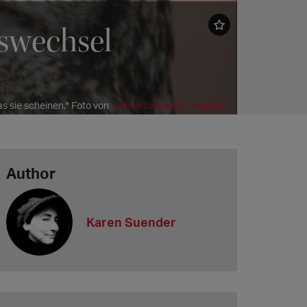
swechsel
as sie scheinen." Foto von
James Toose auf Unsplash
Author
Karen Suender