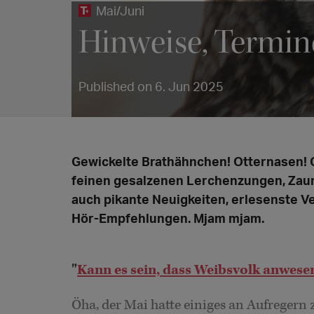
Mai/Juni
Hinweise, Termi
Published on 6. Jun 2025
Gewickelte Brathähnchen! Otternasen! G
feinen gesalzenen Lerchenzungen, Zaunk
auch pikante Neuigkeiten, erlesenste V
Hör-Empfehlungen. Mjam mjam.
"
Kann es sein, dass Weibsvolk anwesen
Öha, der Mai hatte einiges an Aufregern z