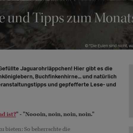
ne und Tipps zum Monat
© "Die Eulen sind nicht, w
efüllte Jaguarohrläppchen! Hier gibt es die
öniglebern, Buchfinkenhirne... und natürlich
eranstaltungstipps und gepfefferte Lese- und
d ist?
" - "Noooin, noin, noin, noin."
u bieten: So beherrschte die