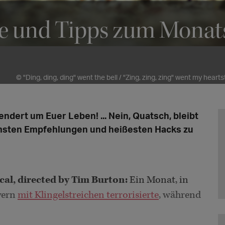
ne und Tipps zum Monat
© "Ding, ding, ding" went the bell / "Zing, zing, zing" went my heart
ndert um Euer Leben! ... Nein, Quatsch, bleibt
rmsten Empfehlungen und heißesten Hacks zu
cal, directed by Tim Burton:
Ein Monat, in
yern
mit Klingelstreichen terrorisierte
, während