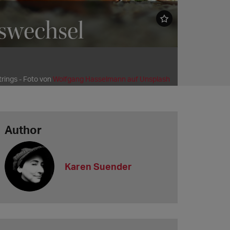
swechsel
strings - Foto von
Wolfgang Hasselmann auf Unsplash
Author
Karen Suender