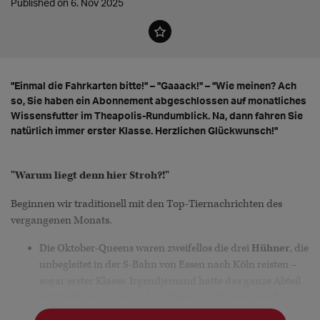
Published on 6. Nov 2025
"Einmal die Fahrkarten bitte!" – "Gaaack!" – "Wie meinen? Ach
so, Sie haben ein Abonnement abgeschlossen auf monatliches
Wissensfutter im Theapolis-Rundumblick. Na, dann fahren Sie
natürlich immer erster Klasse. Herzlichen Glückwunsch!"
"Warum liegt denn hier Stroh?!"
Beginnen wir traditionell mit den Top-Tiernachrichten des
vergangenen Monats.
Die Oktober-Queens waren zweifellos die drei
Hühner
, die
unbegleitet in der S-Bahn von Essen nach Köln reisten –
sogar erster Klasse. Irgendjemand hatte das ganze Abteil
mit Stroh ausgelegt und die Tiere auf die Reise geschickt.
Bislang konnte der Tierhalter nicht ermittelt werden, die