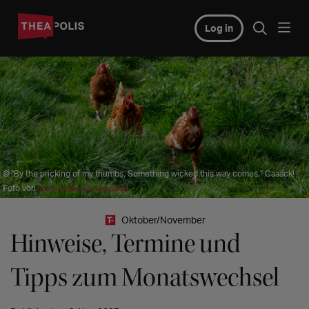
Log in
© "By the pricking of my thumbs, Something wicked this way comes." Gaaack!
Foto von
Brett Jordan auf Unsplash
Oktober/November
Hinweise, Termine und
Tipps zum Monatswechsel