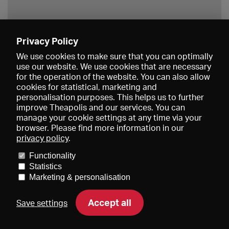
Privacy Policy
Save
We use cookies to make sure that you can optimally
use our website. We use cookies that are necessary
for the operation of the website. You can also allow
cookies for statistical, marketing and
personalisation purposes. This helps us to further
improve Theapolis and our services. You can
manage your cookie settings at any time via your
browser. Please find more information in our
privacy policy
.
Prices and memberships
KIBA
Gagenspiegel
Media data
Functionality
About us
Imprint
Conditions
Privacy
Contact
Help
Statistics
Newsletter
Marketing & personalisation
Accept all
Save settings
DE
EN
FR