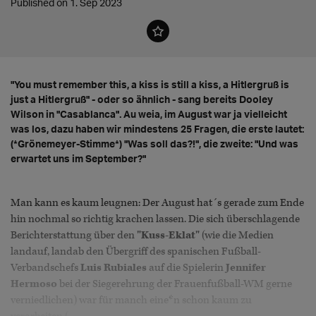
Published on 1. Sep 2023
"You must remember this, a kiss is still a kiss, a Hitlergruß is
just a Hitlergruß" - oder so ähnlich - sang bereits Dooley
Wilson in "Casablanca". Au weia, im August war ja vielleicht
was los, dazu haben wir mindestens 25 Fragen, die erste lautet:
(*Grönemeyer-Stimme*) "Was soll das?!", die zweite: "Und was
erwartet uns im September?"
Man kann es kaum leugnen: Der August hat´s gerade zum Ende
hin nochmal so richtig krachen lassen. Die sich überschlagende
Berichterstattung über den
"Kuss-Eklat"
(wie die Medien
landauf, landab den Übergriff des spanischen Fußball-
Verbandschefs
Luis Rubiales
auf die Spielerin
Jennifer
Hermoso
bei der Siegerehrung der Frauenfußball-WM gerne
verniedlichen) war für manch eine*n schon kaum zu