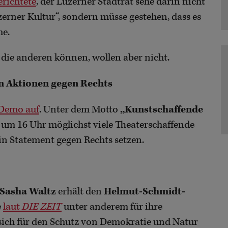
erichtete
, der Luzerner Stadtrat sehe darin nicht
erner Kultur“, sondern müsse gestehen, dass es
he.
, die anderen können, wollen aber nicht.
n Aktionen gegen Rechts
 Demo auf
. Unter dem Motto
„Kunstschaffende
5 um 16 Uhr möglichst viele Theaterschaffende
n Statement gegen Rechts setzen.
Sasha Waltz
erhält den
Helmut-Schmidt-
e
laut
DIE ZEIT
unter anderem für ihre
 sich für den Schutz von Demokratie und Natur