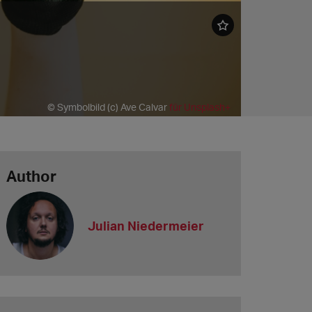
© Symbolbild (c) Ave Calvar
für Unsplash+
Author
Julian Niedermeier