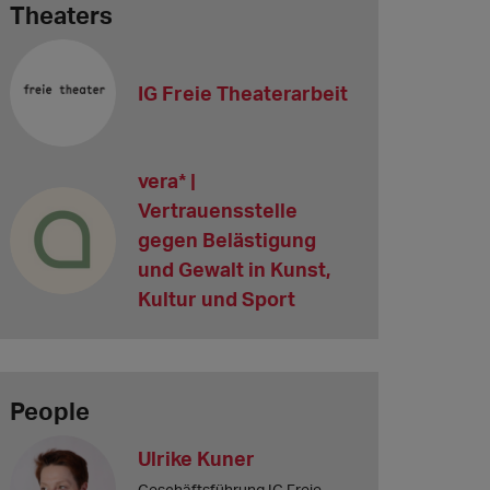
Theaters
IG Freie Theaterarbeit
vera* |
Vertrauensstelle
gegen Belästigung
und Gewalt in Kunst,
Kultur und Sport
People
Ulrike Kuner
Geschäftsführung IG Freie