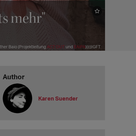
ts mehr"
ther Baio (Projektleitung
ACT OUT
und
EAIPA
)(c)IGFT
Author
Karen Suender