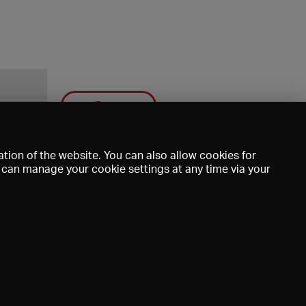
Save
tion of the website. You can also allow cookies for
u can manage your cookie settings at any time via your
mprint
DE
EN
FR