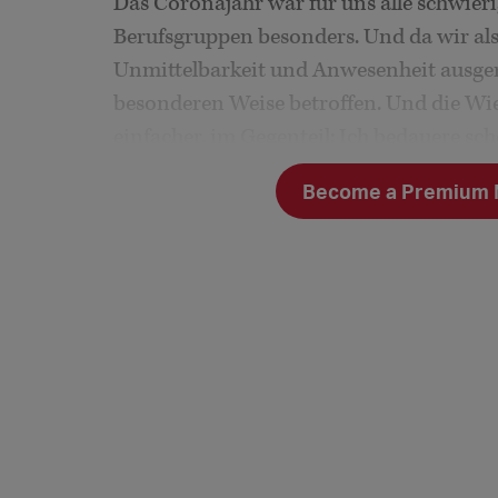
Das Coronajahr war für uns alle schwier
Berufsgruppen besonders. Und da wir als
Unmittelbarkeit und Anwesenheit ausgeric
besonderen Weise betroffen. Und die Wi
einfacher, im Gegenteil: Ich bedauere sc
wurden von der Politik. Es ist sehr
Become a Premium Me