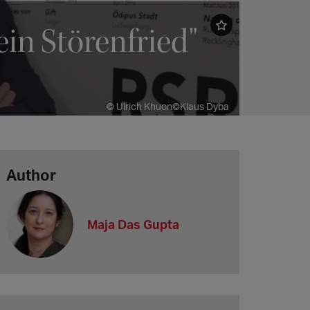
ein Störenfried"
© Ulrich Khuon©Klaus Dyba
Author
Maja Das Gupta