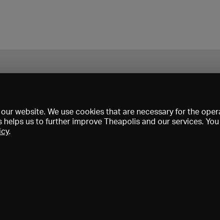
our website. We use cookies that are necessary for the opera
s helps us to further improve Theapolis and our services. Yo
icy
.
s and memberships
KIBA
Gagenspiegel
Media data
About us
I
Conditions
Privacy
Contact
Help
Newsletter