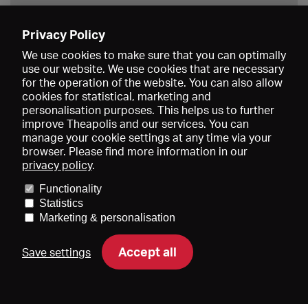
Privacy Policy
Save
We use cookies to make sure that you can optimally
use our website. We use cookies that are necessary
for the operation of the website. You can also allow
cookies for statistical, marketing and
personalisation purposes. This helps us to further
improve Theapolis and our services. You can
manage your cookie settings at any time via your
browser. Please find more information in our
privacy policy
.
Prices and memberships
KIBA
Gagenspiegel
Media data
Functionality
About us
Imprint
Conditions
Privacy
Contact
Help
Statistics
Newsletter
Marketing & personalisation
Accept all
Save settings
DE
EN
FR