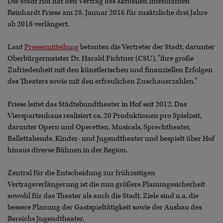
Die Stadt Hof hat den Vertrag des aktuellen Intendanten
Reinhardt Friese am 28. Januar 2016 für zusätzliche drei Jahre
ab 2018 verlängert.
Laut
Pressemitteilung
betonten die Vertreter der Stadt, darunter
Oberbürgermeister Dr. Harald Fichtner (CSU), "ihre große
Zufriedenheit mit den künstlerischen und finanziellen Erfolgen
des Theaters sowie mit den erfreulichen Zuschauerzahlen."
Friese leitet das Städtebundtheater in Hof seit 2012. Das
Vierspartenhaus realisiert ca. 20 Produktionen pro Spielzeit,
darunter Opern und Operetten, Musicals, Sprechtheater,
Ballettabende, Kinder- und Jugendtheater und bespielt über Hof
hinaus diverse Bühnen in der Region.
Zentral für die Entscheidung zur frühzeitigen
Vertragsverlängerung ist die nun größere Planungssicherheit
sowohl für das Theater als auch die Stadt. Ziele sind u.a. die
bessere Planung der Gastspieltätigkeit sowie der Ausbau des
Bereichs Jugendtheater.