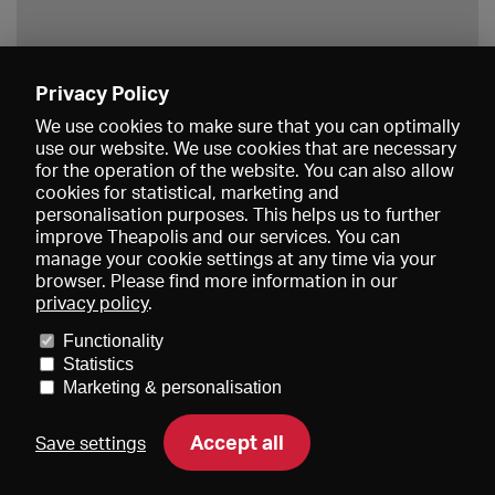
Privacy Policy
Save
We use cookies to make sure that you can optimally
use our website. We use cookies that are necessary
for the operation of the website. You can also allow
cookies for statistical, marketing and
personalisation purposes. This helps us to further
improve Theapolis and our services. You can
manage your cookie settings at any time via your
browser. Please find more information in our
privacy policy
.
Prices and memberships
KIBA
Gagenspiegel
Media data
Functionality
About us
Imprint
Conditions
Privacy
Contact
Help
Statistics
Newsletter
Marketing & personalisation
Accept all
Save settings
DE
EN
FR