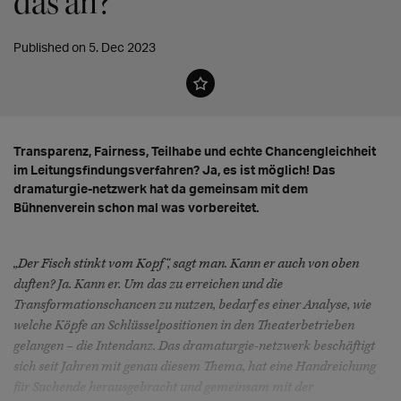
das an?
Published on 5. Dec 2023
Transparenz, Fairness, Teilhabe und echte Chancengleichheit
im Leitungsfindungsverfahren? Ja, es ist möglich! Das
dramaturgie-netzwerk hat da gemeinsam mit dem
Bühnenverein schon mal was vorbereitet.
„Der Fisch stinkt vom Kopf“, sagt man. Kann er auch von oben
duften? Ja. Kann er. Um das zu erreichen und die
Transformationschancen zu nutzen, bedarf es einer Analyse, wie
welche Köpfe an Schlüsselpositionen in den Theaterbetrieben
gelangen – die Intendanz. Das dramaturgie-netzwerk beschäftigt
sich seit Jahren mit genau diesem Thema, hat eine Handreichung
für Suchende herausgebracht und gemeinsam mit der