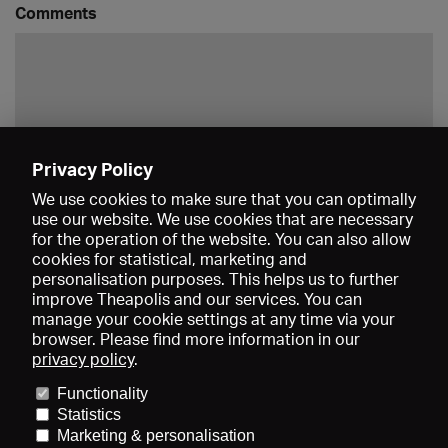
Comments
Privacy Policy
Save
We use cookies to make sure that you can optimally
use our website. We use cookies that are necessary
for the operation of the website. You can also allow
cookies for statistical, marketing and
personalisation purposes. This helps us to further
improve Theapolis and our services. You can
manage your cookie settings at any time via your
browser. Please find more information in our
privacy policy
.
Prices and memberships
KIBA
Gagenspiegel
Media data
Functionality
About us
Imprint
Conditions
Privacy
Contact
Help
Statistics
Newsletter
Marketing & personalisation