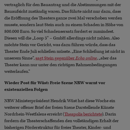
vertraglich für den Bauantrag und die Abstimmungen mit der
Bauaufsicht zuständig waren. Das führte nicht nur dazu, dass
die Eröffnung des Theaters ganze zwei Mal verschoben werden
musste, sondern laut Stein auch zu einem Schaden in Höhe von
800.000 Euro. So viel Schadensersatz fordert er zumindest.
Diesen will die „Loop 5“ – GmbH allerdings nicht zahlen. Also
möchte Stein vor Gericht, was dazu führen würde, dass das
Theater Ende Juli schließen müsste. „Eine Schließung ist nicht in
unserem Sinne“,
sagt Stein gegenüber
Echo online
, „aber das
Theater kann nur unter den richtigen Rahmenbedingungen
weiterlaufen.“
Wieder Post für Wüst: Freie Szene NRW warnt vor
existenziellen Folgen
NRW Ministerpräsident Hendrik Wüst hat diese Woche ein
weiterer offener Brief der freien Szene Darstellende Künste
Nordrhein-Westfalens erreicht (
Theapolis berichtete
). Darin
fordern die Theaterschaffenden den vollständigen Erhalt der
bisherigen Förderstruktur für freies Theater, Kinder- und