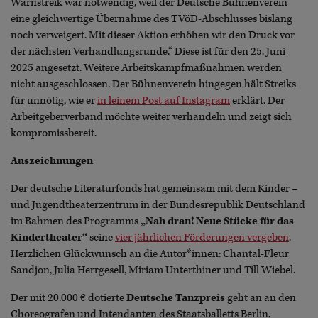
Warnstreik war notwendig, weil der Deutsche Bühnenverein
eine gleichwertige Übernahme des TVöD-Abschlusses bislang
noch verweigert. Mit dieser Aktion erhöhen wir den Druck vor
der nächsten Verhandlungsrunde.“ Diese ist für den 25. Juni
2025 angesetzt. Weitere Arbeitskampfmaßnahmen werden
nicht ausgeschlossen. Der Bühnenverein hingegen hält Streiks
für unnötig, wie er
in leinem Post auf Instagram
erklärt. Der
Arbeitgeberverband möchte weiter verhandeln und zeigt sich
kompromissbereit.
Auszeichnungen
Der deutsche Literaturfonds hat gemeinsam mit dem Kinder –
und Jugendtheaterzentrum in der Bundesrepublik Deutschland
im Rahmen des Programms
„Nah dran! Neue Stücke für das
Kindertheater“
seine
vier jährlichen Förderungen vergeben
.
Herzlichen Glückwunsch an die Autor*innen: Chantal-Fleur
Sandjon, Julia Herrgesell, Miriam Unterthiner und Till Wiebel.
Der mit 20.000 € dotierte
Deutsche Tanzpreis
geht an an den
Choreografen und Intendanten des Staatsballetts Berlin,