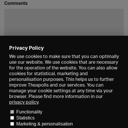
Comments
Privacy Policy
Save
We use cookies to make sure that you can optimally
use our website. We use cookies that are necessary
for the operation of the website. You can also allow
cookies for statistical, marketing and
personalisation purposes. This helps us to further
improve Theapolis and our services. You can
manage your cookie settings at any time via your
browser. Please find more information in our
privacy policy
.
Prices and memberships
KIBA
Gagenspiegel
Media data
Functionality
About us
Imprint
Conditions
Privacy
Contact
Help
Statistics
Newsletter
Marketing & personalisation