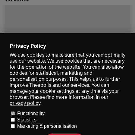
Privacy Policy
Save
We use cookies to make sure that you can optimally
use our website. We use cookies that are necessary
for the operation of the website. You can also allow
cookies for statistical, marketing and
personalisation purposes. This helps us to further
improve Theapolis and our services. You can
manage your cookie settings at any time via your
browser. Please find more information in our
privacy policy
.
Prices and memberships
KIBA
Gagenspiegel
Media data
Functionality
About us
Imprint
Conditions
Privacy
Contact
Help
Statistics
Newsletter
Marketing & personalisation