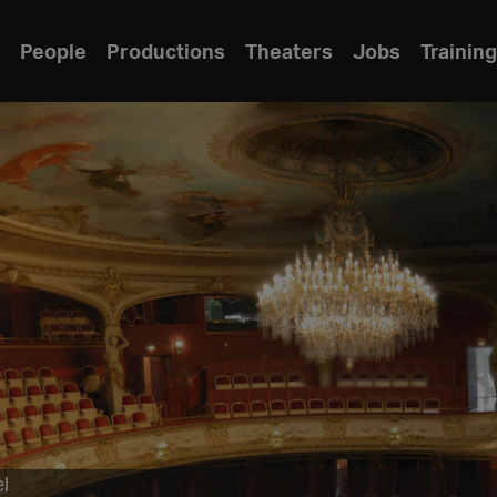
People
Productions
Theaters
Jobs
Training
l