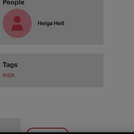
People
Helga Heß
Tags
KIBA
Save