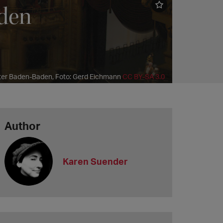
rden
ter Baden-Baden, Foto: Gerd Eichmann
CC BY-SA 3.0
Author
Karen Suender