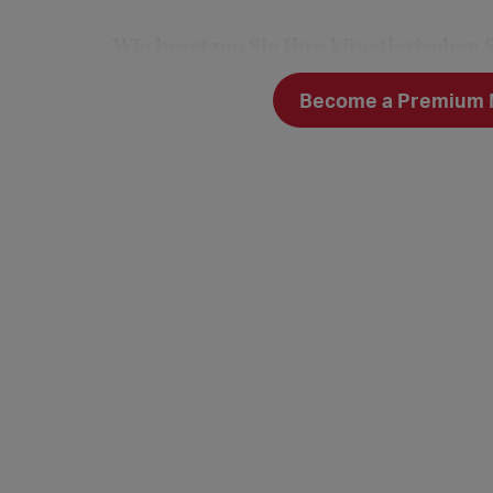
Wie besetzen Sie Ihre künstlerischen
Über die ZAV/Agenturen, über Empfehlun
Become a Premium Me
schreiben wir in der Regel nicht aus.
Aufgrund der Tatsache, dass Solovaka
ausgeschrieben werden, erhalten Sie I