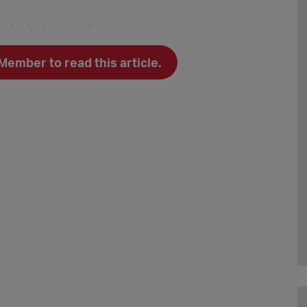
 Solo-Vakanzen?
gen von Kolleg*innen. Darsteller-Stellen
mber to read this article.
nzen meistens nicht öffentlich
nitiativb