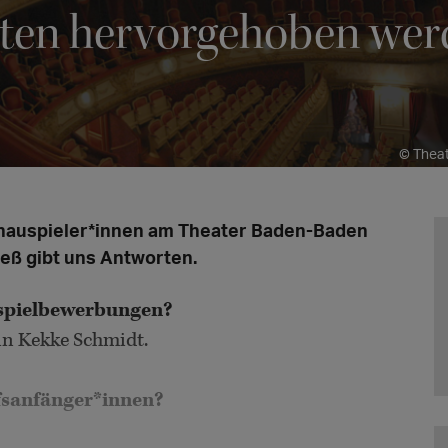
lten hervorgehoben we
© Thea
chauspieler*innen am Theater Baden-Baden
eß gibt uns Antworten.
uspielbewerbungen?
n Kekke Schmidt.
fsanfänger*innen?