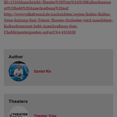
ID=12163&nachricht=Theater%20Trier%3A%20Kulturdezerne
nt%20hebt%20Ausschreibung%20auf
http://www.volksfreund.de/nachrichten/region/kultur/Kultur-
Neue-Satzung-fuer-Trierer-Theater-Orchester-wird-maechtiger-
Kulturdezernent-hebt-Ausschreibung-fuer-
Chefdirigentenposten-auf;art764,4333830
Author
Daniel Ris
Theaters
Theater Trier