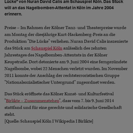
Lücke" von Nuran David Calis am Schauspiel Köln. Das Stück
will an das Nagelbomben-Attentat in Köln im Jahre 2004
erinnern.
Preise – Im Rahmen der Kölner Tanz- und Theaterpreise wurde
am Montag der diesjährige Kurt-Hackenberg-Preis an die
Produktion "Die Lücke" verliehen. Nuran David Calis inszenierte
das Stück am
Schauspiel Köln
anlässlich des zehnten
Jahrestages des Nagelbomben-Attentats in der Kölner
Keupstraße. Dort detonierte am 9. Juni 2004 eine ferngezündete
Nagelbombe, wobei 22 Menschen verletzt wurden. Im November
2011 konnte der Anschlag der rechtsterroristischen Gruppe
"Nationalsozialistischer Untergrund" zugeordnet werden.
Das Stück eröffnete das Kölner Kunst- und Kulturfestival
"
Birlikte – Zusammenstehen
", dass vom 7. bis 9. Juni 2014
stattfand und für eine gerechte und solidarische Gesellschaft
steht.
[Quelle: Schauspiel Köln I Wikipedia I Birlikte]