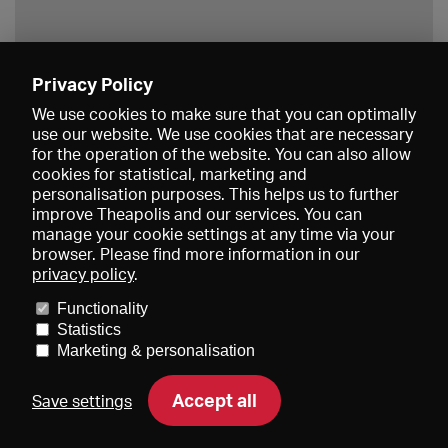
Privacy Policy
Save
We use cookies to make sure that you can optimally
use our website. We use cookies that are necessary
for the operation of the website. You can also allow
cookies for statistical, marketing and
personalisation purposes. This helps us to further
improve Theapolis and our services. You can
manage your cookie settings at any time via your
browser. Please find more information in our
privacy policy
.
Prices and memberships
KIBA
Gagenspiegel
Media data
Functionality
About us
Imprint
Conditions
Privacy
Contact
Help
Statistics
Newsletter
Marketing & personalisation
Accept all
Save settings
DE
EN
FR