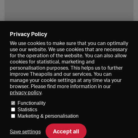
Privacy Policy
Save
We use cookies to make sure that you can optimally
use our website. We use cookies that are necessary
for the operation of the website. You can also allow
cookies for statistical, marketing and
personalisation purposes. This helps us to further
improve Theapolis and our services. You can
manage your cookie settings at any time via your
browser. Please find more information in our
privacy policy
.
Prices and memberships
KIBA
Gagenspiegel
Media data
Functionality
About us
Imprint
Conditions
Privacy
Contact
Help
Statistics
Newsletter
Marketing & personalisation
Accept all
Save settings