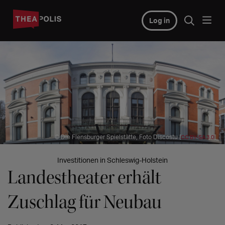
Log in
© Die Flensburger Spielstätte, Foto Discostu [
]
CC BY-SA 3.0
Investitionen in Schleswig-Holstein
Landestheater erhält
Zuschlag für Neubau