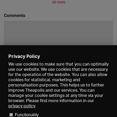
All news
Comments
Privacy Policy
Save
We use cookies to make sure that you can optimally
use our website. We use cookies that are necessary
for the operation of the website. You can also allow
cookies for statistical, marketing and
personalisation purposes. This helps us to further
improve Theapolis and our services. You can
manage your cookie settings at any time via your
browser. Please find more information in our
privacy policy
.
Prices and memberships
KIBA
Gagenspiegel
Media data
Functionality
About us
Imprint
Conditions
Privacy
Contact
Help