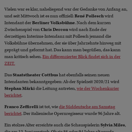
Vielen war es klar, naheliegend war der Gedanke von Anfang an,
und seit Mittwoch ist es nun offiziell:
René Pollesch
wird
Intendant der
Berliner Volksbühne
. Nach dem kurzen
Zwischenspiel von
Chris Dercon
wird nach Ende der
derzeitigen Interims-Intendanz mit Pollesch jemand die
Volksbühne übernehmen, der sie über Jahrzehnte hinweg mit
geprägt und geformt hat. Das kann man begrüßen, das kann
man kritisch sehen.
Ein differenzierter Blick findet sich in der
ZEIT.
Das
Staatstheater Cottbus
hat ebenfalls seinen neuen
Intendanten bekanntgegeben: Ab der Spielzeit 2020/21 wird
Stephan Märki
die Leitung antreten,
wie der Wochenkurier
berichtet
.
Franco Zeffirelli
ist tot, wie
die Süddeutsche am Samstag
berichtet
. Der italienische Opernregisseur wurde 96 Jahre alt.
Ein stolzes Alter erreichte auch die Schauspielerin
Sylvia Miles
,
die am 12. Juni verstarb. Ob sie 86 oder 94 Jahre alt wurde,