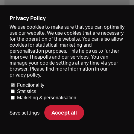
Privacy Policy
Save
We use cookies to make sure that you can optimally
use our website. We use cookies that are necessary
for the operation of the website. You can also allow
cookies for statistical, marketing and
personalisation purposes. This helps us to further
improve Theapolis and our services. You can
manage your cookie settings at any time via your
browser. Please find more information in our
privacy policy
.
Prices and memberships
KIBA
Gagenspiegel
Media data
Functionality
About us
Imprint
Conditions
Privacy
Contact
Help
Statistics
Newsletter
Marketing & personalisation
Accept all
Save settings
DE
EN
FR