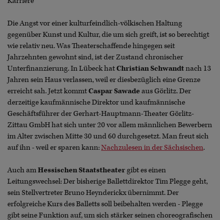
Karriere
Die Angst vor einer kulturfeindlich-völkischen Haltung
gegenüber Kunst und Kultur, die um sich greift, ist so berechtigt
wie relativ neu. Was Theaterschaffende hingegen seit
Jahrzehnten gewohnt sind, ist der Zustand chronischer
Unterfinanzierung. In Lübeck hat
Christian Schwandt
nach 13
Jahren sein Haus verlassen, weil er diesbezüglich eine Grenze
erreicht sah. Jetzt kommt
Caspar Sawade
aus Görlitz. Der
derzeitige kaufmännische Direktor und kaufmännische
Geschäftsführer der Gerhart-Hauptmann-Theater Görlitz-
Zittau GmbH hat sich unter 20 vor allem männlichen Bewerbern
im Alter zwischen Mitte 30 und 60 durchgesetzt. Man freut sich
auf ihn - weil er sparen kann:
Nachzulesen in der Sächsischen
.
Auch am
Hessischen Staatstheater
gibt es einen
Leitungswechsel: Der bisherige Ballettdirektor Tim Plegge geht,
sein Stellvertreter Bruno Heynderickx übernimmt. Der
erfolgreiche Kurs des Balletts soll beibehalten werden - Plegge
gibt seine Funktion auf, um sich stärker seinen choreografischen