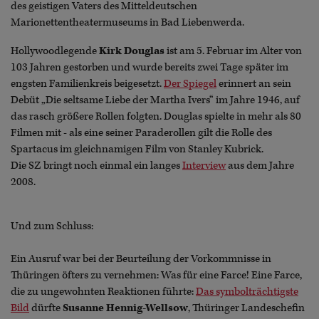
des geistigen Vaters des Mitteldeutschen
Marionettentheatermuseums in Bad Liebenwerda.
Hollywoodlegende
Kirk Douglas
ist am 5. Februar im Alter von
103 Jahren gestorben und wurde bereits zwei Tage später im
engsten Familienkreis beigesetzt.
Der Spiegel
erinnert an sein
Debüt „Die seltsame Liebe der Martha Ivers“ im Jahre 1946, auf
das rasch größere Rollen folgten. Douglas spielte in mehr als 80
Filmen mit - als eine seiner Paraderollen gilt die Rolle des
Spartacus im gleichnamigen Film von Stanley Kubrick.
Die SZ bringt noch einmal ein langes
Interview
aus dem Jahre
2008.
Und zum Schluss:
Ein Ausruf war bei der Beurteilung der Vorkommnisse in
Thüringen öfters zu vernehmen: Was für eine Farce! Eine Farce,
die zu ungewohnten Reaktionen führte:
Das symbolträchtigste
Bild
dürfte
Susanne Hennig-Wellsow
, Thüringer Landeschefin