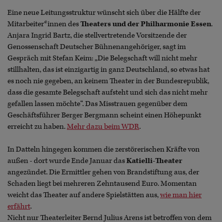
Eine neue Leitungsstruktur wünscht sich über die Hälfte der
Mitarbeiter*innen des
Theaters und der Philharmonie Essen
.
Anjara Ingrid Bartz, die stellvertretende Vorsitzende der
Genossenschaft Deutscher Bühnenangehöriger, sagt im
Gespräch mit Stefan Keim: „Die Belegschaft will nicht mehr
stillhalten, das ist einzigartig in ganz Deutschland, so etwas hat
es noch nie gegeben, an keinem Theater in der Bundesrepublik,
dass die gesamte Belegschaft aufsteht und sich das nicht mehr
gefallen lassen möchte“. Das Misstrauen gegenüber dem
Geschäftsführer Berger Bergmann scheint einen Höhepunkt
erreicht zu haben.
Mehr dazu beim WDR
.
In Datteln hingegen kommen die zerstörerischen Kräfte von
außen - dort wurde Ende Januar das
Katielli-Theater
angezündet. Die Ermittler gehen von Brandstiftung aus, der
Schaden liegt bei mehreren Zehntausend Euro. Momentan
weicht das Theater auf andere Spielstätten aus,
wie man hier
erfährt
.
Nicht nur Theaterleiter Bernd Julius Arens ist betroffen von dem