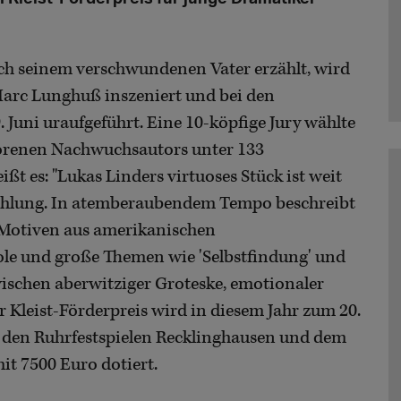
ach seinem verschwundenen Vater erzählt, wird
Marc Lunghuß inszeniert und bei den
 Juni uraufgeführt. Eine 10-köpfige Jury wählte
borenen Nachwuchsautors unter 133
t es: "Lukas Linders virtuoses Stück ist weit
zählung. In atemberaubendem Tempo beschreibt
n Motiven aus amerikanischen
ole und große Themen wie 'Selbstfindung' und
wischen aberwitziger Groteske, emotionaler
er Kleist-Förderpreis wird in diesem Jahr zum 20.
, den Ruhrfestspielen Recklinghausen und dem
mit 7500 Euro dotiert.