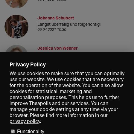
Johanna Schubert
Längst überfällig und folgerichtig!
09.04.2021 10:30
Jessica von Wehner
Fantastischer Vorstoß in eine neue
Theaterzeit!
Privacy Policy
08.04.2021 17:22
We use cookies to make sure that you can optimally
use our website. We use cookies that are necessary
for the operation of the website. You can also allow
cookies for statistical, marketing and
personalisation purposes. This helps us to further
improve Theapolis and our services. You can
manage your cookie settings at any time via your
browser. Please find more information in our
privacy policy
.
Prices and memberships
KIBA
Gagenspiegel
Media data
Functionality
About us
Imprint
Conditions
Privacy
Contact
Help