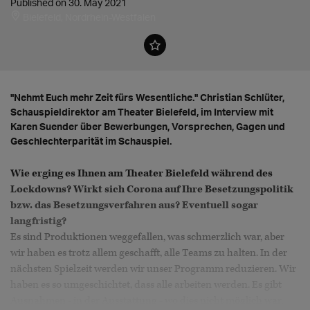
Published on 30. May 2021
Bielefeld, Nordrhein-Westfalen
"Nehmt Euch mehr Zeit fürs Wesentliche." Christian Schlüter,
Schauspieldirektor am Theater Bielefeld, im Interview mit
Karen Suender über Bewerbungen, Vorsprechen, Gagen und
Geschlechterparität im Schauspiel.
Wie erging es Ihnen am Theater Bielefeld während des
Lockdowns? Wirkt sich Corona auf Ihre Besetzungspolitik
bzw. das Besetzungsverfahren aus? Eventuell sogar
langfristig?
Es sind Produktionen weggefallen, was schmerzlich war, aber
wir haben es trotz allem geschafft, alle Teams zu halten. In der
nächsten Spielzeit werden wir unser Programm reduzieren. Wir
haben es so umgeschichtet, dass alle arbeiten werden. Es gibt
Ausnahmen - in der Ausstattung - wo dies nicht möglich war,