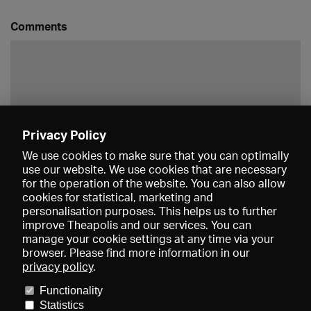
Comments
Privacy Policy
Save
We use cookies to make sure that you can optimally
use our website. We use cookies that are necessary
for the operation of the website. You can also allow
cookies for statistical, marketing and
personalisation purposes. This helps us to further
improve Theapolis and our services. You can
manage your cookie settings at any time via your
browser. Please find more information in our
privacy policy
.
Prices and memberships
KIBA
Gagenspiegel
Media data
Functionality
About us
Imprint
Conditions
Privacy
Contact
Help
Statistics
Newsletter