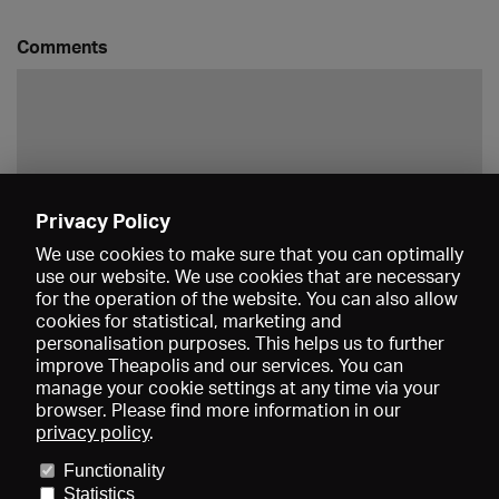
Comments
Privacy Policy
Save
We use cookies to make sure that you can optimally
use our website. We use cookies that are necessary
for the operation of the website. You can also allow
cookies for statistical, marketing and
personalisation purposes. This helps us to further
improve Theapolis and our services. You can
manage your cookie settings at any time via your
browser. Please find more information in our
privacy policy
.
Prices and memberships
KIBA
Gagenspiegel
Media data
Functionality
About us
Imprint
Conditions
Privacy
Contact
Help
Statistics